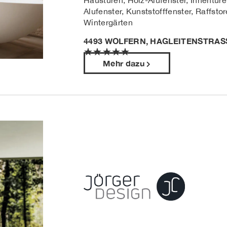
Haustüren, Holz-Alufenster, Innentüre
Alufenster, Kunststofffenster, Raffsto
Wintergärten
4493 WOLFERN, HAGLEITENSTRASS
★
★
★
★
★
Mehr dazu