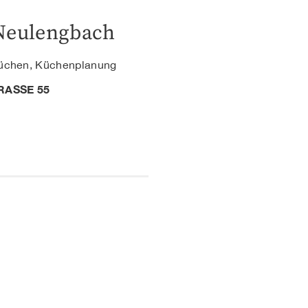
 Neulengbach
Küchen, Küchenplanung
ASSE 55