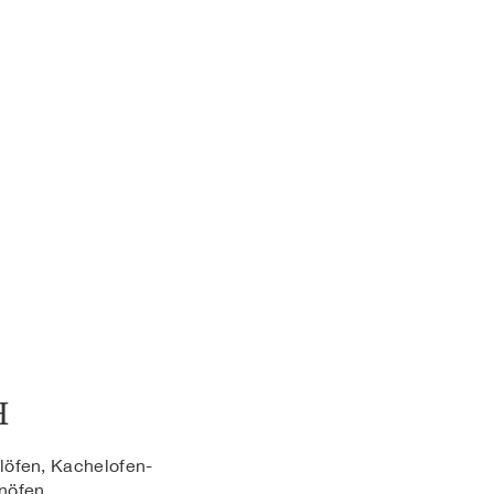
H
löfen, Kachelofen-
nöfen