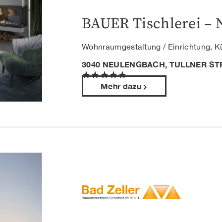
BAUER Tischlerei –
Wohnraumgestaltung / Einrichtung, 
3040 NEULENGBACH, TULLNER STR
★
★
★
★
★
Mehr dazu