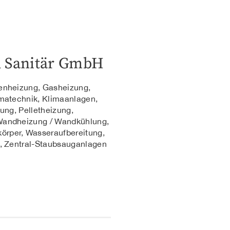
d Sanitär GmbH
enheizung, Gasheizung,
imatechnik, Klimaanlagen,
ung, Pelletheizung,
Wandheizung / Wandkühlung,
per, Wasseraufbereitung,
n, Zentral-Staubsauganlagen