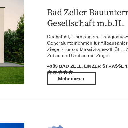
Bad Zeller Bauunte
Gesellschaft m.b.H.
Dachstuhl, Einreichplan, Energieausw
Generalunternehmen für Altbausani
Ziegel / Beton, Massivhaus-ZIEGEL,
Zubau und Umbau mit Ziegel
4383 BAD ZELL, LINZER STRASSE 15
★
★
★
★
★
Mehr dazu