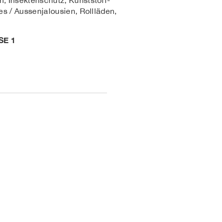
n, Insektenschutz, Kunststoff-
res / Aussenjalousien, Rollläden,
E 1