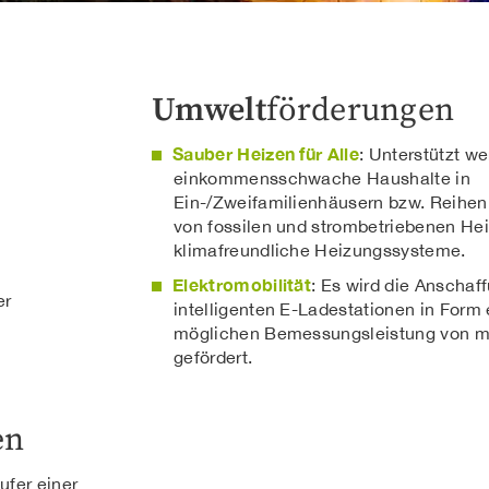
Umwelt
förderungen
Sauber Heizen für Alle
: Unterstützt w
einkommensschwache Haushalte in
Ein-/Zweifamilienhäusern bzw. Reihe
von fossilen und strombetriebenen He
klimafreundliche Heizungssysteme.
Elektromobilität
: Es wird die Anschaf
er
intelligenten E-Ladestationen in Form 
möglichen Bemessungsleistung von m
gefördert.
en
ufer einer