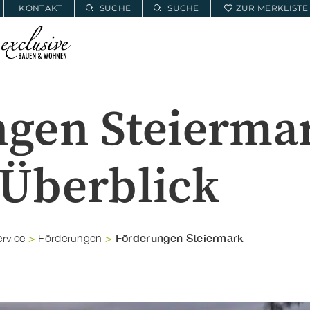
KONTAKT
SUCHE
SUCHE
ZUR MERKLISTE
E
BAUWOHNSERVICE
MEIN PROJEKT
gen Steierma
 Überblick
Förderungen Steiermark
rvice
>
Förderungen
>