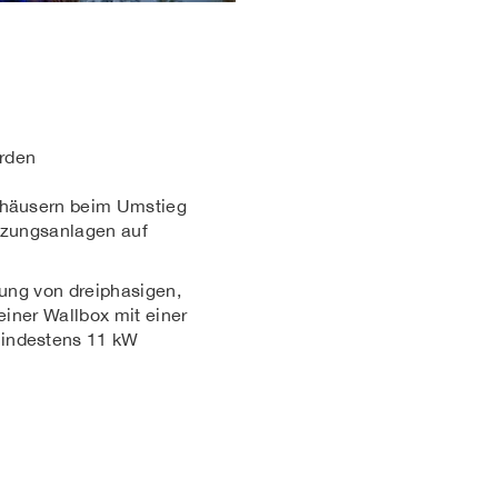
erden
nhäusern beim Umstieg
izungsanlagen auf
fung von dreiphasigen,
einer Wallbox mit einer
indestens 11 kW