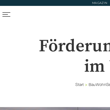
MAGAZIN
FIRMEN FINDEN
TRENDS & FOTOS
NEWS & LIFESTYL
Förderun
im
Start
>
BauWohnSe