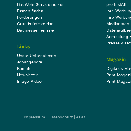
BauWohnService nutzen
pro InstAll –
Firmen finden
Ihre Werbu
Förderungen
Ihre Werbu
Grundstückspreise
Mediadaten
Baumesse Termine
Datenaufber
Anmeldung B
Presse & Do
Links
Unser Unternehmen
Magazin
Jobangebote
Kontakt
Digitales Ma
Newsletter
Print-Magazi
Image-Video
Print-Magazi
Impressum
Datenschutz
AGB