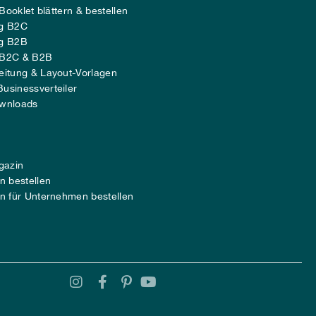
 Booklet blättern & bestellen
ng B2C
ng B2B
 B2C & B2B
eitung & Layout-Vorlagen
usinessverteiler
wnloads
gazin
n bestellen
n für Unternehmen bestellen