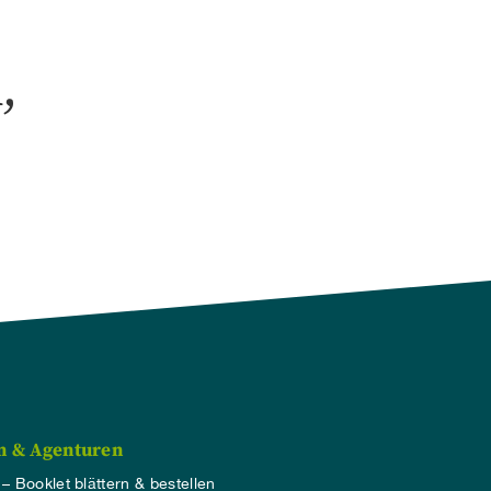
,
n & Agenturen
 – Booklet blättern & bestellen