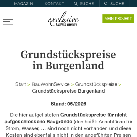
MAGAZIN
KONTAKT
SUCHE
SUCHE
ZUR MERKLISTE
MEIN PROJEKT
PROARCHITEC
PROINSTALL
Grundstückspreise
in Burgenland
Start
>
BauWohnService
>
Grundstückspreise
>
Grundstückspreise Burgenland
Stand: 05/2026
Grundstückspreise für nicht
Die hier aufgelisteten
aufgeschlossene Baugründe
(das heißt: Anschlüsse für
Strom, Wasser, … sind noch nicht vorhanden und diese
Kosten sind ebenfalls nicht in den angeführten Preisen