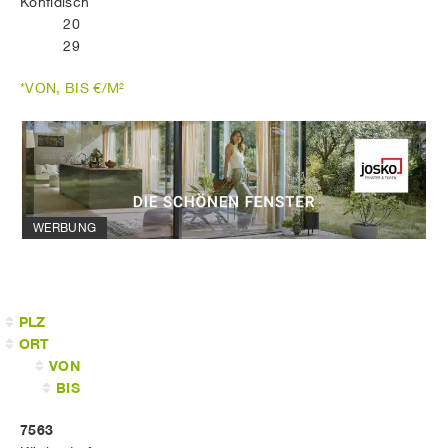
Kohfidisch
20
29
*VON, BIS €/M²
WERBUNG
PLZ
ORT
VON
BIS
7563