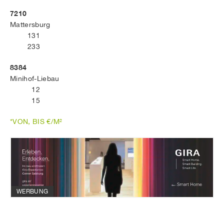
7210
Mattersburg
131
233
8384
Minihof-Liebau
12
15
*VON, BIS €/M²
WERBUNG