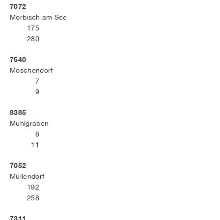
7072
Mörbisch am See
175
280
7540
Moschendorf
7
9
8385
Mühlgraben
8
11
7052
Müllendorf
192
258
7311