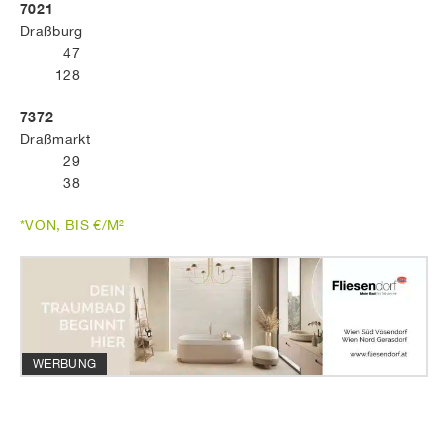
7021
Draßburg
47
128
7372
Draßmarkt
29
38
*VON, BIS €/M²
WERBUNG