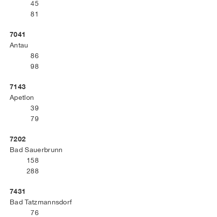
45
81
7041
Antau
86
98
7143
Apetlon
39
79
7202
Bad Sauerbrunn
158
288
7431
Bad Tatzmannsdorf
76