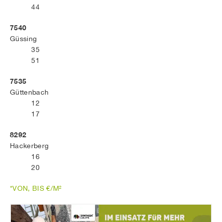
44
7540
Güssing
35
51
7535
Güttenbach
12
17
8292
Hackerberg
16
20
*VON, BIS €/M²