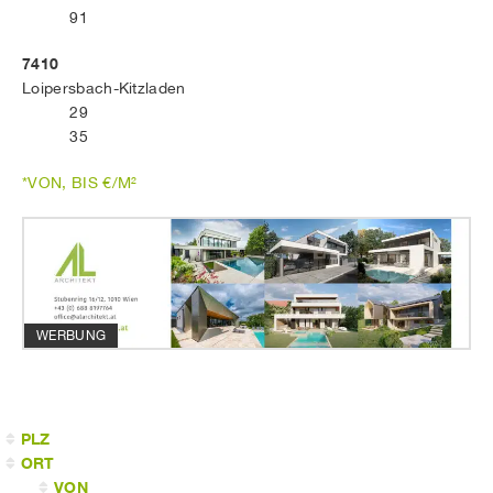
91
7410
Loipersbach-Kitzladen
29
35
*VON, BIS €/M²
WERBUNG
PLZ
ORT
VON