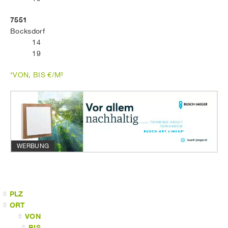
7551
Bocksdorf
14
19
*VON, BIS €/M²
WERBUNG
PLZ
ORT
VON
BIS