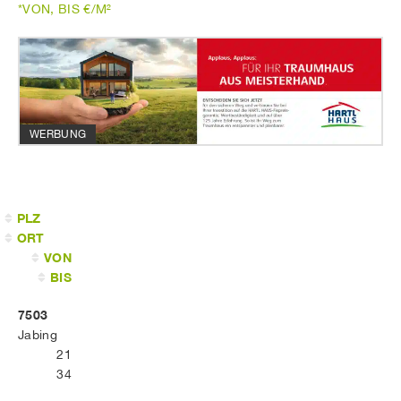
*VON, BIS €/M²
WERBUNG
PLZ
ORT
VON
BIS
7503
Jabing
21
34