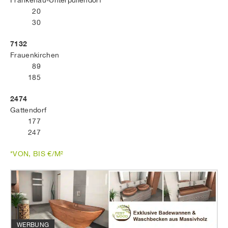
Frankenau-Unterpullendorf
20
30
7132
Frauenkirchen
89
185
2474
Gattendorf
177
247
*VON, BIS €/M²
WERBUNG