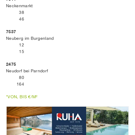
Neckenmarkt
38
46
7537
Neuberg im Burgenland
12
15
2475
Neudorf bei Parndorf
80
164
*VON, BIS €/M²