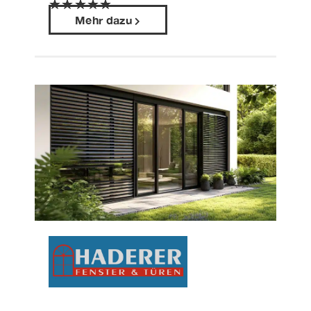
★
★
★
★
★
Mehr dazu