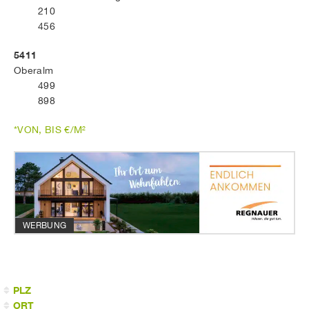
210
456
5411
Oberalm
499
898
*VON, BIS €/M²
WERBUNG
PLZ
ORT