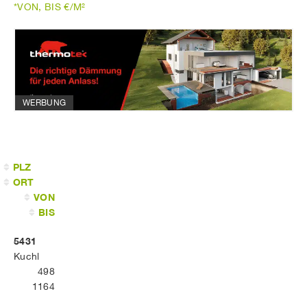
*VON, BIS €/M²
WERBUNG
PLZ
ORT
VON
BIS
5431
Kuchl
498
1164