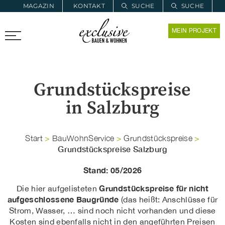
MAGAZIN
KONTAKT
SUCHE
SUCHE
ZUR MERKLISTE
MEIN PROJEKT
PROARCHITEC
PROINSTALL
Grundstückspreise
in Salzburg
Start
>
BauWohnService
>
Grundstückspreise
>
Grundstückspreise Salzburg
Stand: 05/2026
Grundstückspreise für nicht
Die hier aufgelisteten
aufgeschlossene Baugründe
(das heißt: Anschlüsse für
Strom, Wasser, … sind noch nicht vorhanden und diese
Kosten sind ebenfalls nicht in den angeführten Preisen