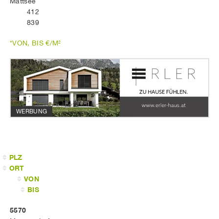
Mattsee
412
839
*VON, BIS €/M²
WERBUNG
PLZ
ORT
VON
BIS
5570