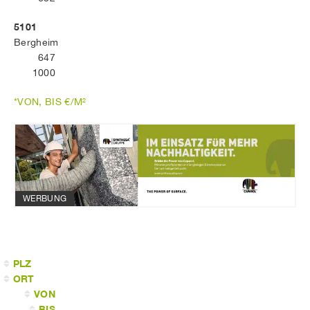
5101
Bergheim
647
1000
*VON, BIS €/M²
WERBUNG
PLZ
ORT
VON
BIS