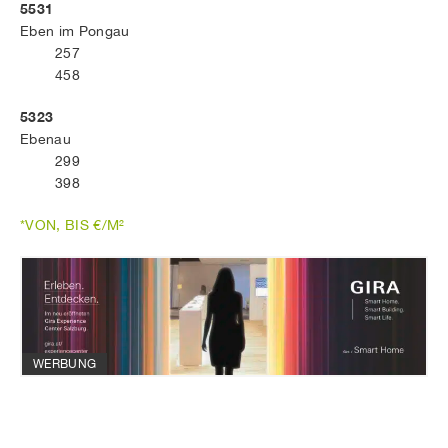
5531
Eben im Pongau
257
458
5323
Ebenau
299
398
*VON, BIS €/M²
WERBUNG