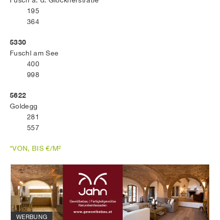
Fusch a. d. Glocknerstraße
195
364
5330
Fuschl am See
400
998
5622
Goldegg
281
557
*VON, BIS €/M²
WERBUNG