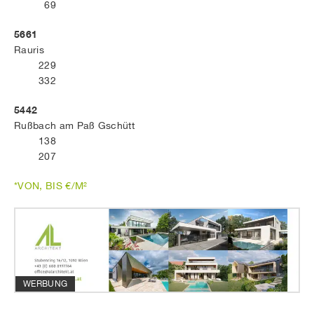
69
5661
Rauris
229
332
5442
Rußbach am Paß Gschütt
138
207
*VON, BIS €/M²
WERBUNG