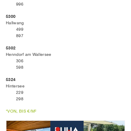
996
5300
Hallwang
499
897
5302
Henndorf am Wallersee
306
598
5324
Hintersee
229
298
*VON, BIS €/M²