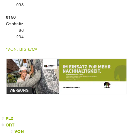
993
6150
Gschnitz
86
234
*VON, BIS €/M²
WERBUNG
PLZ
ORT
VON