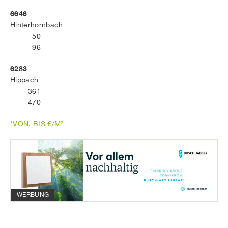
6646
Hinterhornbach
50
96
6283
Hippach
361
470
*VON, BIS €/M²
WERBUNG