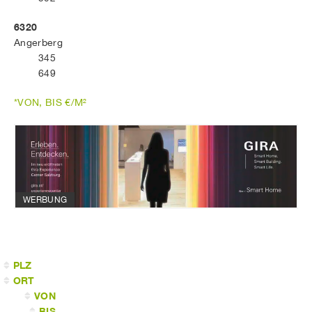
6320
Angerberg
345
649
*VON, BIS €/M²
WERBUNG
PLZ
ORT
VON
BIS