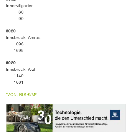
Innervillgarten
60
90
6020
Innsbruck, Amras
1096
1698
6020
Innsbruck, Arzl
1149
1681
*VON, BIS €/M²