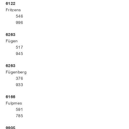
6122
Fritzens
546
996
6263
Fügen
517
945
6263
Fügenberg
376
933
6166
Fulpmes
591
785
9905