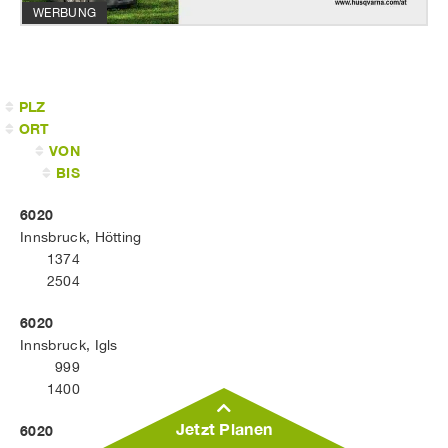
WERBUNG
PLZ
ORT
VON
BIS
6020
Innsbruck, Hötting
1374
2504
6020
Innsbruck, Igls
999
1400
Jetzt Planen
6020