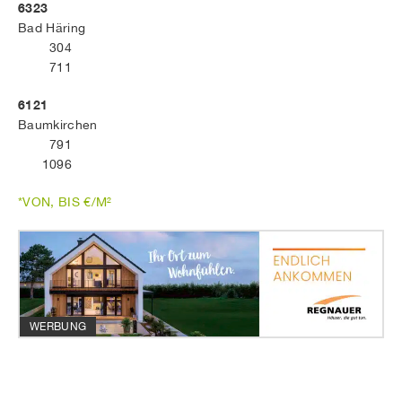
6323
Bad Häring
304
711
6121
Baumkirchen
791
1096
*VON, BIS €/M²
WERBUNG