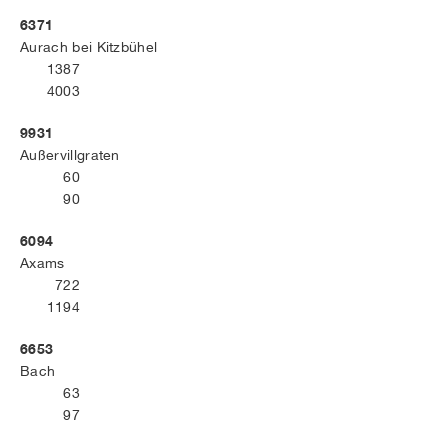
6371
Aurach bei Kitzbühel
1387
4003
9931
Außervillgraten
60
90
6094
Axams
722
1194
6653
Bach
63
97