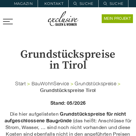
MAGAZIN
KONTAKT
SUCHE
SUCHE
ZUR MERKLISTE
MEIN PROJEKT
PROARCHITEC
PROINSTALL
Grundstückspreise
in Tirol
Start
>
BauWohnService
>
Grundstückspreise
>
Grundstückspreise Tirol
Stand: 05/2026
Grundstückspreise für nicht
Die hier aufgelisteten
aufgeschlossene Baugründe
(das heißt: Anschlüsse für
Strom, Wasser, … sind noch nicht vorhanden und diese
Kosten sind ebenfalls nicht in den angeführten Preisen