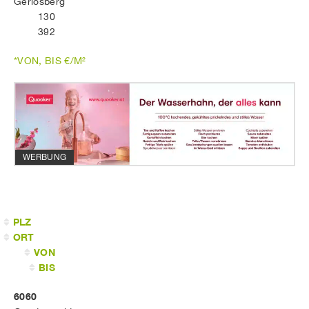
Gerlosberg
130
392
*VON, BIS €/M²
WERBUNG
PLZ
ORT
VON
BIS
6060