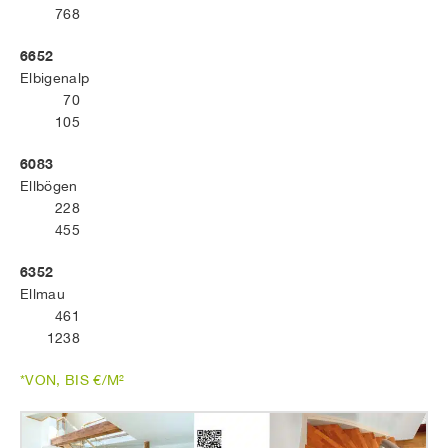
768
6652
Elbigenalp
70
105
6083
Ellbögen
228
455
6352
Ellmau
461
1238
*VON, BIS €/M²