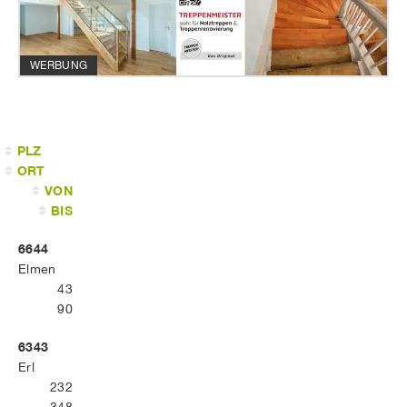
WERBUNG
PLZ
ORT
VON
BIS
6644
Elmen
43
90
6343
Erl
232