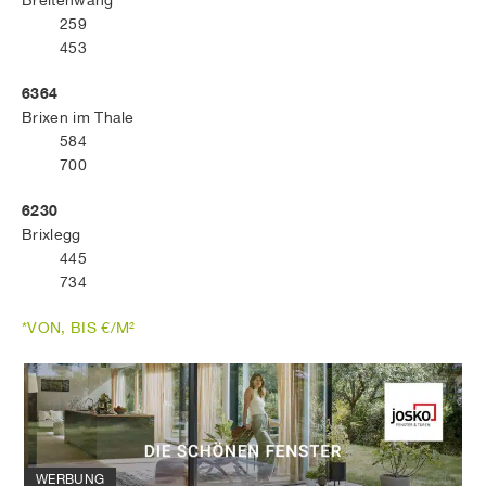
Breitenwang
259
453
6364
Brixen im Thale
584
700
6230
Brixlegg
445
734
*VON, BIS €/M²
WERBUNG