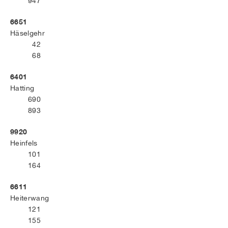
947
6651
Häselgehr
42
68
6401
Hatting
690
893
9920
Heinfels
101
164
6611
Heiterwang
121
155