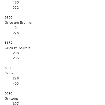
160
322
6156
Gries am Brenner
191
278
6182
Gries im Sellrain
208
265
6500
Grins
226
403
6095
Grinzens
697