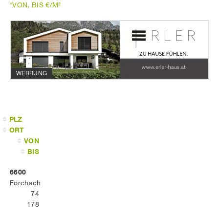
*VON, BIS €/M²
WERBUNG
PLZ
ORT
VON
BIS
6600
Forchach
74
178