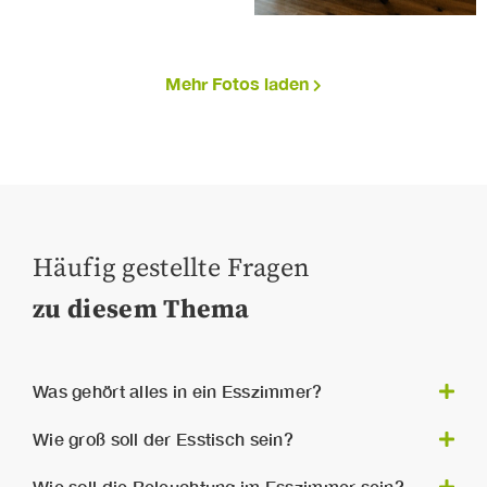
Mehr Fotos laden
Häufig gestellte Fragen
zu diesem Thema
Was gehört alles in ein Esszimmer?
Zur Esszimmer-Grundausstattung zählen ein
Wie groß soll der Esstisch sein?
ausreichend großer Esstisch, komfortable
Stühle, gerne in Kombination mit einer
Die Größe des Esstisches hängt ganz von der
Wie soll die Beleuchtung im Esszimmer sein?