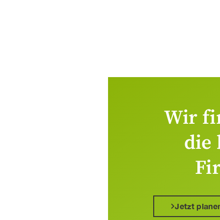
Wir fi
die
Fi
Jetzt plane