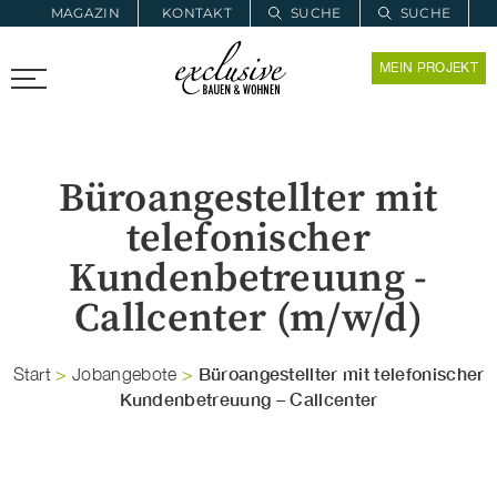
MAGAZIN
KONTAKT
SUCHE
SUCHE
ZUR MERKLISTE
MEIN PROJEKT
PROARCHITEC
PROINSTALL
Büroangestellter mit
telefonischer
Kundenbetreuung -
Callcenter (m/w/d)
Büroangestellter mit telefonischer
Start
>
Jobangebote
>
Kundenbetreuung – Callcenter