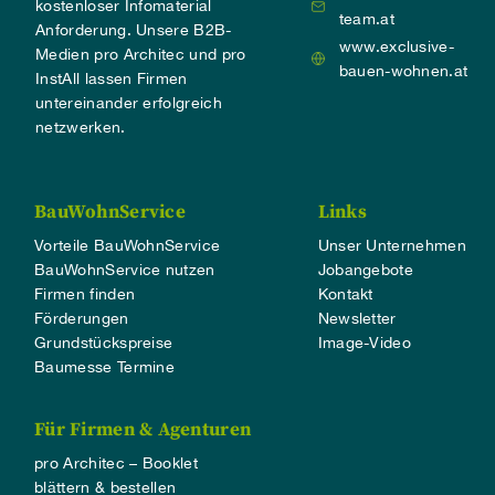
kostenloser Infomaterial
team.at
Anforderung. Unsere B2B-
www.exclusive-
Medien pro Architec und pro
bauen-wohnen.at
InstAll lassen Firmen
untereinander erfolgreich
netzwerken.
BauWohnService
Links
Vorteile BauWohnService
Unser Unternehmen
BauWohnService nutzen
Jobangebote
Firmen finden
Kontakt
Förderungen
Newsletter
Grundstückspreise
Image-Video
Baumesse Termine
Für Firmen & Agenturen
pro Architec – Booklet
blättern & bestellen