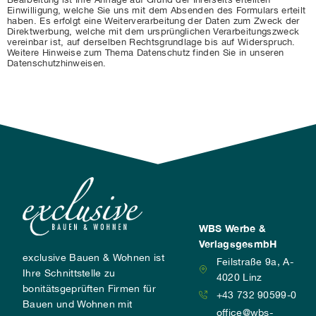
Einwilligung, welche Sie uns mit dem Absenden des Formulars erteilt
haben. Es erfolgt eine Weiterverarbeitung der Daten zum Zweck der
Direktwerbung, welche mit dem ursprünglichen Verarbeitungszweck
vereinbar ist, auf derselben Rechtsgrundlage bis auf Widerspruch.
Weitere Hinweise zum Thema Datenschutz finden Sie in unseren
Datenschutzhinweisen.
WBS Werbe &
VerlagsgesmbH
exclusive Bauen & Wohnen ist
Feilstraße 9a, A-
Ihre Schnittstelle zu
4020 Linz
bonitätsgeprüften Firmen für
+43 732 90599-0
Bauen und Wohnen mit
office@wbs-