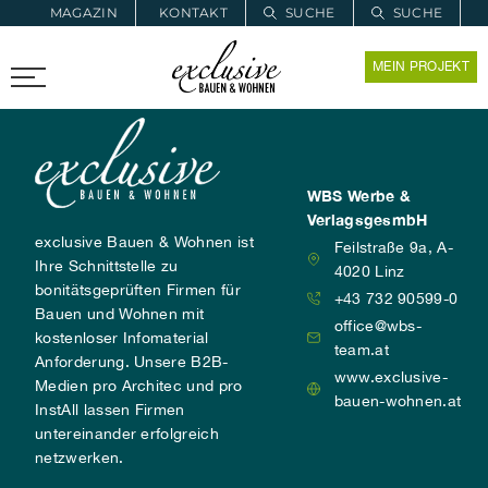
MAGAZIN
KONTAKT
SUCHE
SUCHE
ZUR MERKLISTE
MEIN PROJEKT
PROARCHITEC
PROINSTALL
WBS Werbe &
VerlagsgesmbH
exclusive Bauen & Wohnen ist
Feilstraße 9a, A-
Ihre Schnittstelle zu
4020 Linz
bonitätsgeprüften Firmen für
+43 732 90599-0
Bauen und Wohnen mit
office@wbs-
kostenloser Infomaterial
team.at
Anforderung. Unsere B2B-
www.exclusive-
Medien pro Architec und pro
bauen-wohnen.at
InstAll lassen Firmen
untereinander erfolgreich
netzwerken.