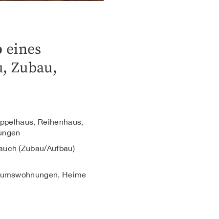
b
eines
, Zubau,
oppelhaus, Reihenhaus,
ungen
auch (Zubau/Aufbau)
ntumswohnungen, Heime