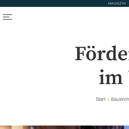
MAGAZIN
FIRMEN FINDEN
TRENDS & FOTOS
NEWS & LIFESTYL
Förde
im
Start
>
BauWohn