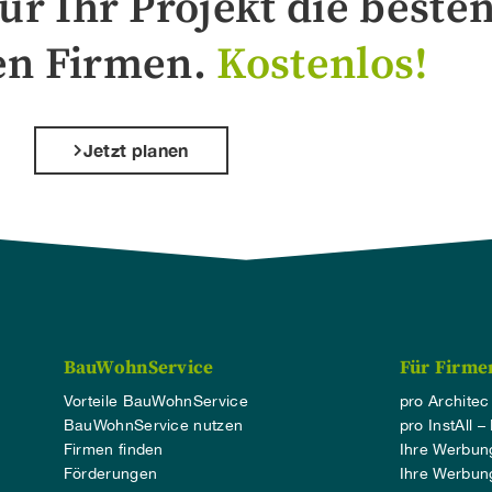
ür Ihr Projekt die besten
en Firmen.
Kostenlos!
Jetzt planen
BauWohnService
Für Firme
Vorteile BauWohnService
pro Architec
BauWohnService nutzen
pro InstAll –
Firmen finden
Ihre Werbu
Förderungen
Ihre Werbu