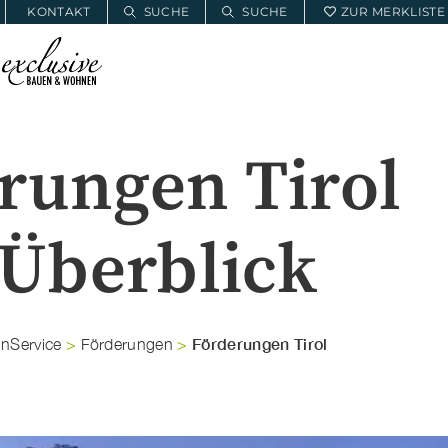
KONTAKT
SUCHE
SUCHE
ZUR MERKLISTE
E
BAUWOHNSERVICE
MEIN PROJEKT
rungen Tirol
 Überblick
Förderungen Tirol
Service
>
Förderungen
>