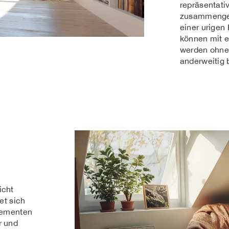
repräsentati
zusammenges
einer urigen
können mit 
werden ohne 
anderweitig 
.
icht
et sich
elementen
r und