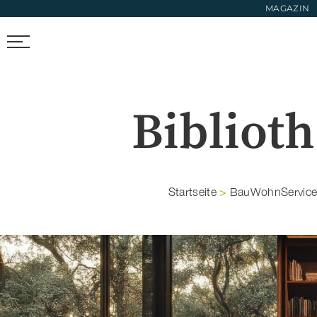
MAGAZIN
FIRMEN FINDEN
TRENDS & FOTOS
NEWS & LIFESTYL
Bibliot
Startseite
>
BauWohnServic