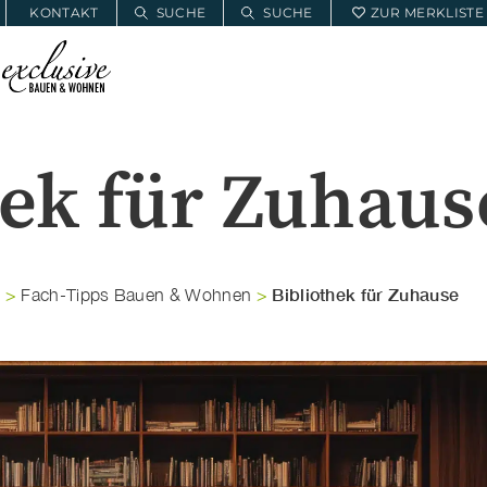
KONTAKT
SUCHE
SUCHE
ZUR MERKLISTE
E
BAUWOHNSERVICE
MEIN PROJEKT
hek für Zuhaus
Bibliothek für Zuhause
e
>
Fach-Tipps Bauen & Wohnen
>