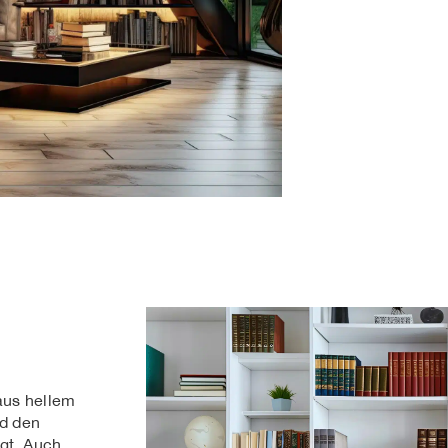
aus hellem
nd den
ügt. Auch