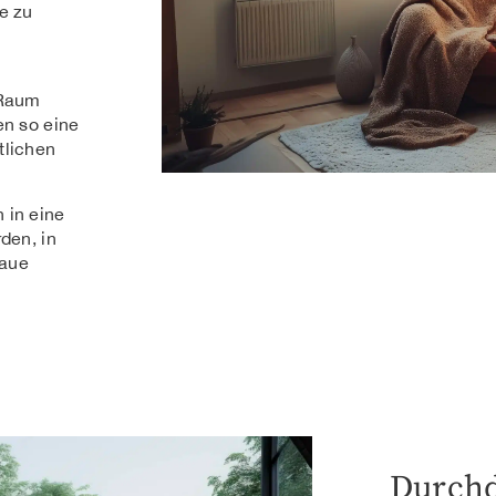
e zu
 Raum
en so eine
tlichen
 in eine
den, in
naue
Durch