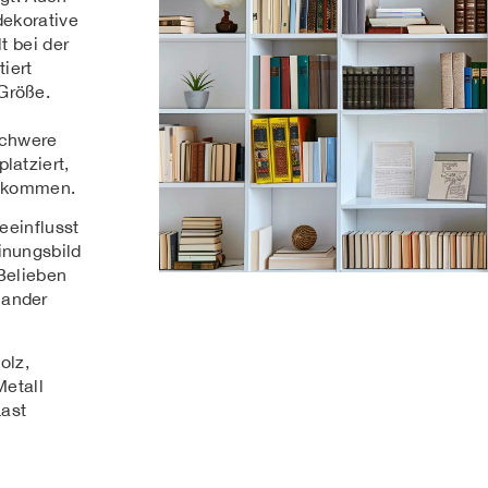
dekorative
t bei der
tiert
Größe.
 schwere
latziert,
e kommen.
eeinflusst
inungsbild
Belieben
nander
olz,
Metall
Last