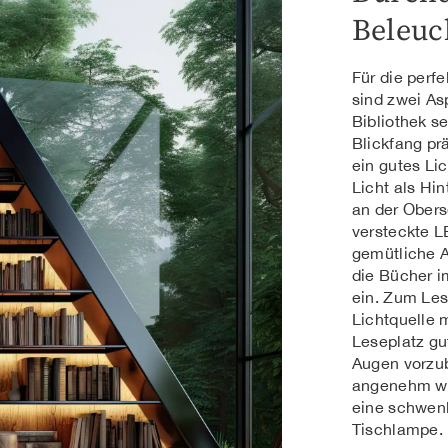
Beleuc
Für die perf
sind zwei As
Bibliothek se
Blickfang pr
ein gutes Li
Licht als Hi
an der Obers
versteckte L
gemütliche A
die Bücher i
ein. Zum Les
Lichtquelle 
Leseplatz gu
Augen vorzu
angenehm wie
eine schwen
Tischlampe.