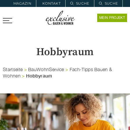
MAGAZIN
KONTAKT
SUCHE
SUCHE
ZUR MERKLISTE
MEIN PROJEKT
PROARCHITEC
PROINSTALL
Hobbyraum
Startseite
>
BauWohnService
>
Fach-Tipps Bauen &
Hobbyraum
Wohnen
>