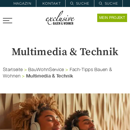
MAGAZIN
KONTAKT
SUCHE
SUCHE
ZUR MERKLISTE
MEIN PROJEKT
PROARCHITEC
PROINSTALL
Multimedia & Technik
Startseite
>
BauWohnService
>
Fach-Tipps Bauen &
Multimedia & Technik
Wohnen
>