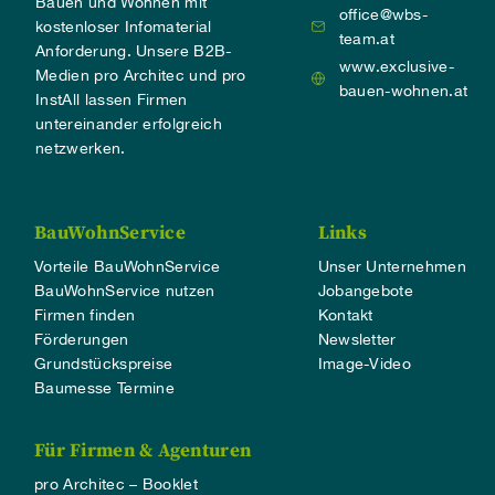
Bauen und Wohnen mit
office@wbs-
kostenloser Infomaterial
team.at
Anforderung. Unsere B2B-
www.exclusive-
Medien pro Architec und pro
bauen-wohnen.at
InstAll lassen Firmen
untereinander erfolgreich
netzwerken.
BauWohnService
Links
Vorteile BauWohnService
Unser Unternehmen
BauWohnService nutzen
Jobangebote
Firmen finden
Kontakt
Förderungen
Newsletter
Grundstückspreise
Image-Video
Baumesse Termine
Für Firmen & Agenturen
pro Architec – Booklet