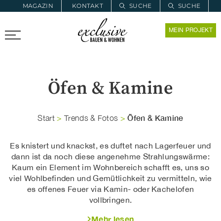
MAGAZIN
KONTAKT
SUCHE
SUCHE
ZUR MERKLISTE
MEIN PROJEKT
PROARCHITEC
PROINSTALL
Öfen & Kamine
Öfen & Kamine
Start
>
Trends & Fotos
>
Es knistert und knackst, es duftet nach Lagerfeuer und
dann ist da noch diese angenehme Strahlungswärme:
Kaum ein Element im Wohnbereich schafft es, uns so
viel Wohlbefinden und Gemütlichkeit zu vermitteln, wie
es offenes Feuer via Kamin- oder Kachelofen
vollbringen.
Mehr lesen