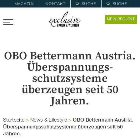
MAGAZIN
KONTAKT
SUCHE
SUCHE
ZUR MERKLISTE
MEIN PROJEKT
PROARCHITEC
PROINSTALL
OBO Bettermann Austria.
Überspannungs­
schutzsysteme
überzeugen seit 50
Jahren.
OBO Bettermann Austria.
Startseite
>
News & Lifestyle
>
Überspannungs­schutzsysteme überzeugen seit 50
Jahren.