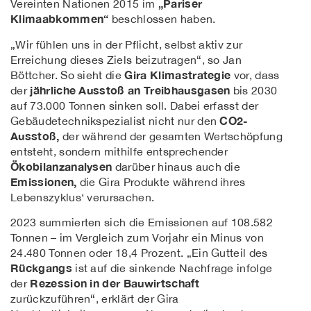
„Pariser
Vereinten Nationen 2015 im
Klimaabkommen“
beschlossen haben.
„Wir fühlen uns in der Pflicht, selbst aktiv zur
Erreichung dieses Ziels beizutragen“, so Jan
Gira Klimastrategie
Böttcher. So sieht die
vor, dass
jährliche Ausstoß an Treibhausgasen
der
bis 2030
auf 73.000 Tonnen sinken soll. Dabei erfasst der
CO2-
Gebäudetechnikspezialist nicht nur den
Ausstoß,
der während der gesamten Wertschöpfung
entsteht, sondern mithilfe entsprechender
Ökobilanzanalysen
darüber hinaus auch die
Emissionen,
die Gira Produkte während ihres
Lebenszyklus‘ verursachen.
2023 summierten sich die Emissionen auf 108.582
Tonnen – im Vergleich zum Vorjahr ein Minus von
24.480 Tonnen oder 18,4 Prozent. „Ein Gutteil des
Rückgangs
ist auf die sinkende Nachfrage infolge
Rezession in der Bauwirtschaft
der
zurückzuführen“, erklärt der Gira