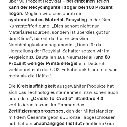
bei einzelnen Teilen
über 90 Prozent Rezyklat –
kann der Recyclinganteil sogar bei 100 Prozent
liegen.
Möglich wird dies durch ein
systematisches Material-Recycling
in der Gira
Kunststofffertigung. „Dies schont nicht nur
Materialressourcen, sondern ist überdies gut für
das Klima“, betont der Leiter des Gira
Nachhaltigkeitsmanagements. „Denn für die
Herstellung der Rezyklat-Schalter setzen wir Im
rund 80
Vergleich zu Bauteilen aus Neumaterial
Prozent weniger Primärenergie
ein. Dadurch
verkleinert sich der CO2-Fußabdruck hier um etwas
mehr als die Hälfte.“
Kreislauffähigkeit
Die
ausgewählter Produkte hat
sich das Technologieunternehmen inzwischen auch
„Cradle-to-Cradle“-Standard 4.0
nach dem
zertifizieren lassen. Im Rahmen des
Zertifizierungsprozesses,
den der Mittelständler
mit dem Gesamtergebnis „Bronze“ abgeschlossen
unabhängiges Institut
hat, hat ein
sämtliche Gira