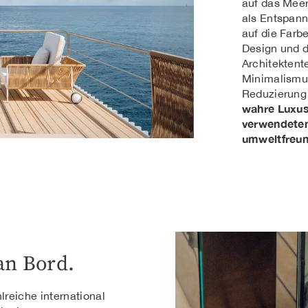
auf das Meer
als Entspan
auf die Farb
Design und d
Architektent
Minimalismus
Reduzierung 
wahre Luxus 
verwendeten
umweltfreun
an Bord.
lreiche international