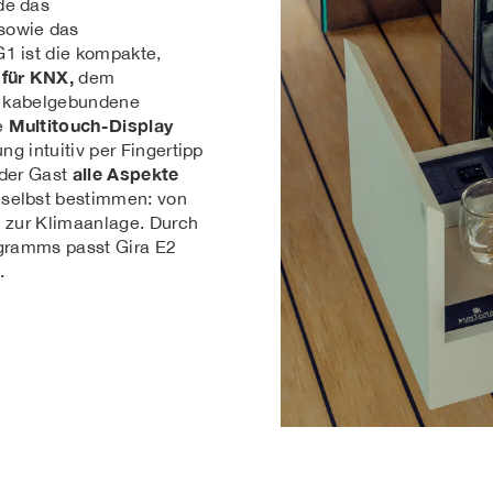
de das
sowie das
G1 ist die kompakte,
 für KNX,
dem
ür kabelgebundene
Multitouch-Display
e
ng intuitiv per Fingertipp
alle Aspekte
 der Gast
 selbst bestimmen: von
 zur Klimaanlage. Durch
ogramms passt Gira E2
.