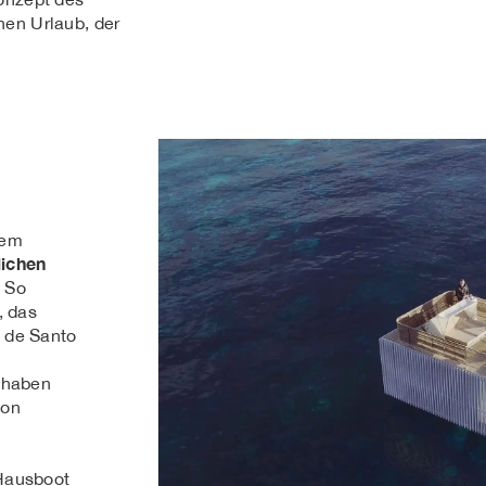
nen Urlaub, der
nem
ichen
So
, das
 de Santo
 haben
von
Hausboot