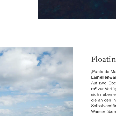
Floati
‚Punta de Ma
Lamellenwa
Auf zwei Eb
m²
zur Verfü
sich neben e
die an den I
Selbstverstä
Wasser übern