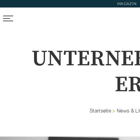
MAGAZIN
FIRMEN FINDEN
TRENDS & FOTOS
NEWS & LIFESTYL
UNTERNEH
E
Startseite
>
News & Lif