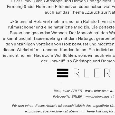
Erler GmbH) von Christoph und Roman Erler geleitet.
Firmengründer Hermann Erler setzen dabei neben viel
auch auf das Thema „Zurück zur Nat
„Für uns ist Holz viel mehr als nur ein Rohstoff. Es ist
Klimaschoner und eine natürliche Medizin. Die perfekte 
Bauen und gesundes Wohnen. Der Mensch hat den Wert
erkannt und jahrtausendelang mit dem Naturgut gearbeite
den unzähligen Vorteilen von Holz bewusst und möchten 
diesen Werkstoff mit unseren Kunden teilen. Ein individue
ist nicht nur ein Haus zum Wohlfühlen, sondern auch ein 
der Umwelt“, so Christoph und Roman 
Textquelle: ERLER | www.erler-haus.at
Fotoquelle:
ERLER | www.erler-haus.at
Für den Inhalt dieses Artikels ist ausschließlich das angeführte U
exclusive-bauen-wohnen.at übernimmt keine Haftung für