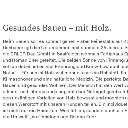
Gesundes Bauen – mit Holz.
Beim Bauen soll es schnell gehen – aber keinesfalls auf Ko
Dasbeherzigt das Unternehmen seit nunmehr 25 Jahren. S
die ERLER Bau GmbH in Saalfelden (vormals Fertighaus E
und Roman Erler geleitet. Die beiden Söhne von Firmengru
setzen dabei neben viel Erfahrung und Know-how auch auf
Natur“. „Für uns ist Holz viel mehr als nur ein Rohstoff. Es
Klimaschoner und eine natürliche Medizin. Die perfekte Ba
Bauen und gesundes Wohnen. Der Mensch hat den Wert von
erkannt und jahrtausendelang mit dem Naturgut gearbeite
den unzähligen Vorteilen von Holz bewusst und möchten un
diesen Werkstoff mit unseren Kunden teilen. Ein individue
ist nicht nur ein Haus zum Wohlfühlen, sondern auch ein 
der Umwelt“, so Christoph und Roman Erler.