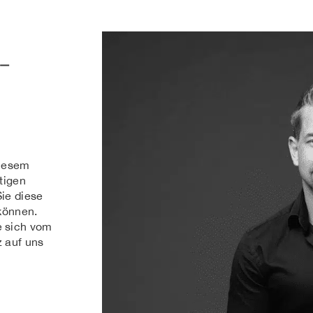
 –
diesem
rtigen
Sie diese
 können.
e sich vom
z auf uns