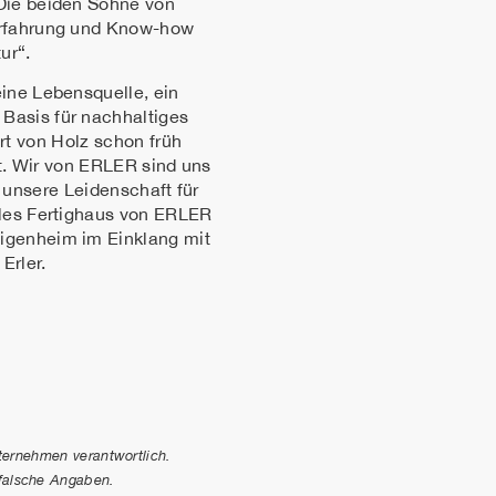
 Die beiden Söhne von
 Erfahrung und Know-how
ur“.
 eine Lebensquelle, ein
Basis für nachhaltiges
 von Holz schon früh
t. Wir von ERLER sind uns
unsere Leidenschaft für
lles Fertighaus von ERLER
Eigenheim im Einklang mit
Erler.
nternehmen verantwortlich.
 falsche Angaben.