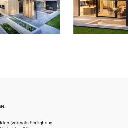
N.
den (vormals Fertighaus