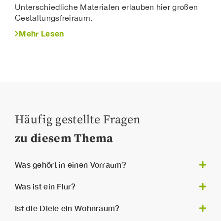
Unterschiedliche Materialen erlauben hier großen
Gestaltungsfreiraum.
Mehr Lesen
Häufig gestellte Fragen
zu diesem Thema
Was gehört in einen Vorraum?
In einen Vorraum gehören eine Garderobe,
Was ist ein Flur?
Kleiderständer oder Wandhaken für Jacken,
Verbindungsraum
Mäntel, Hüte etc., eine Ablage oder
Der Flur ist ein
in einem
Ist die Diele ein Wohnraum?
Aufhängemöglichkeit für Schlüssel,
Haus oder einer Wohnung, von dem aus die