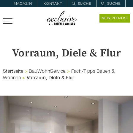
MAGAZIN
KONTAKT
SUCHE
SUCHE
ZUR MERKLISTE
MEIN PROJEKT
PROARCHITEC
PROINSTALL
Vorraum, Diele & Flur
Startseite
>
BauWohnService
>
Fach-Tipps Bauen &
Vorraum, Diele & Flur
Wohnen
>