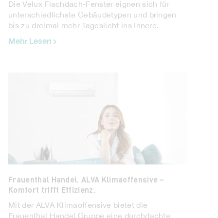
Die Velux Flachdach-Fenster eignen sich für
unterschiedlichste Gebäudetypen und bringen
bis zu dreimal mehr Tageslicht ins Innere.
Mehr Lesen
GESSI. Neue Kollektionen Perle und Jacqueline.
Seit seiner Gründung im Jahr 1992 hat Gessi die
höchsten Standards in Design, Handwerkskunst
und ästhetischer Qualität erreicht und ...
Mehr Lesen
Frauenthal Handel. ALVA Klimaoffensive –
Komfort trifft Effizienz.
Mit der ALVA Klimaoffensive bietet die
Frauenthal Handel Gruppe eine durchdachte