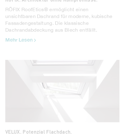
LICO. Fibrano – der kunststofffreie, nachhaltige
RÖFIX RoofEtics® ermöglicht einen
Naturboden.
unsichtbaren Dachrand für moderne, kubische
Fassadengestaltung. Die klassische
Mit LICO Fibrano® wurde ein kunststofffreier
Dachrandabdeckung aus Blech entfällt.
Naturboden entwickelt, der sich ausschließlich
aus nachwachsenden Materialien
Mehr Lesen
zusammensetzt ...
Mehr Lesen
VELUX. Potenzial Flachdach.