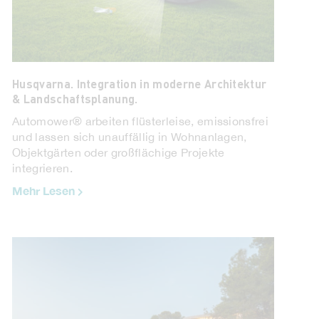
UNTERNEHMEN IM FOKUS. SAUNA-SCHWIMMBAD
RUHA Stelzmüller.
Hochwertige Schwimmbäder, Saunen und
Wellnessanlagen für den Privat- und
Husqvarna. Integration in moderne Architektur
Hotelbereich ...
& Landschaftsplanung.
Mehr Lesen
Automower® arbeiten flüsterleise, emissionsfrei
und lassen sich unauffällig in Wohnanlagen,
Objektgärten oder großflächige Projekte
integrieren.
Mehr Lesen