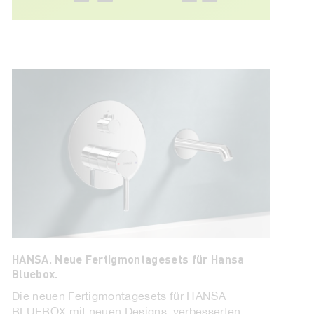
Husqvarna. Allradantrieb für steiles Terrain.
Mit dem 535 AWD EPOS stellt Husqvarna die
neueste Version des Automowers mit
Allradantrieb für die kommerzielle Rasenpflege
vor ...
Mehr Lesen
HANSA. Neue Fertigmontagesets für Hansa
Bluebox.
Die neuen Fertigmontagesets für HANSA
BLUEBOX mit neuen Designs, verbesserten