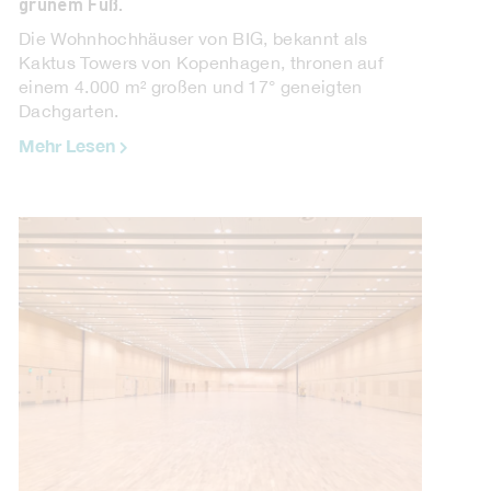
grünem Fuß.
Die Wohnhochhäuser von BIG, bekannt als
Kaktus Towers von Kopenhagen, thronen auf
einem 4.000 m² großen und 17° geneigten
Dachgarten.
Mehr Lesen
ANTRAX IT. LANA.
Antrax IT präsentiert zusammen mit dem Studio
Michele De Lucchi, Lana, die neue
Heizkörperkollektion. ...
Mehr Lesen