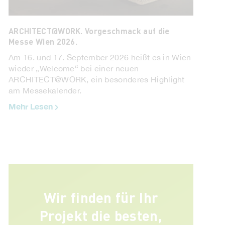
ARCHITECT@WORK. Vorgeschmack auf die
Zinco. Begrüntes Satteldach.
Messe Wien 2026.
Begrünte Satteldächer sind leider immer noch
Am 16. und 17. September 2026 heißt es in Wien
die Ausnahme, doch auch hier gelten die
wieder „Welcome“ bei einer neuen
vielfältigen Vorteile eines Gründachs, wie zum
ARCHITECT@WORK, ein besonderes Highlight
Beispiel Schutz der ...
am Messekalender.
Mehr Lesen
Mehr Lesen
Wir finden für Ihr
Projekt die besten,