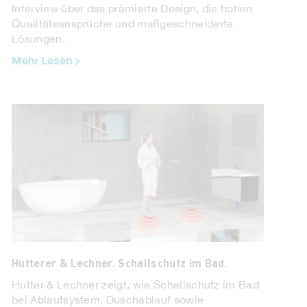
Interview über das prämierte Design, die hohen
Qualitätsansprüche und maßgeschneiderte
Lösungen.
Mehr Lesen
Technische Alternative. „Free Cooling“ im
Stadthotel.
Nachhaltige Optimierung des Hotels "Der
Wilhelmshof" in Wien durch die Technische
Alternative mit Regeltechnik, Solaranlage, ...
Mehr Lesen
Hutterer & Lechner. Schallschutz im Bad.
Hutter & Lechner zeigt, wie Schallschutz im Bad
bei Ablaufsystem, Duschablauf sowie