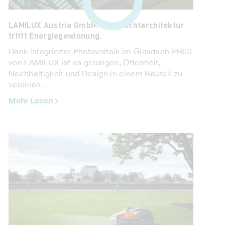
LAMILUX Austria GmbH. Tageslichtarchitektur
trifft Energiegewinnung.
Dank integrierter Photovoltaik im Glasdach PR60
von LAMILUX ist es gelungen, Offenheit,
Nachhaltigkeit und Design in einem Bauteil zu
UNTERNEHMEN IM FOKUS. Sommerhuber
vereinen.
Keramikmanufaktur.
Mehr Lesen
Mehr Lebensenergie und Vitalität dank gesunder,
keramischer Strahlungswärme ...
Mehr Lesen