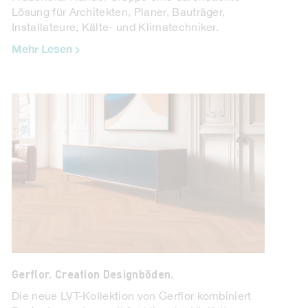
Lösung für Architekten, Planer, Bauträger,
Installateure, Kälte- und Klimatechniker.
Mehr Lesen
Zinco. Grüner Dschungel mit extra
Wasserrückhalt.
Als das spektakuläre Wohnquartier Charlie Living
in Berlin 2017 in seine dreijährige Bauphase
startete, steckten die Ideen zur Nutzung ...
Mehr Lesen
Gerflor. Creation Designböden.
Die neue LVT-Kollektion von Gerflor kombiniert