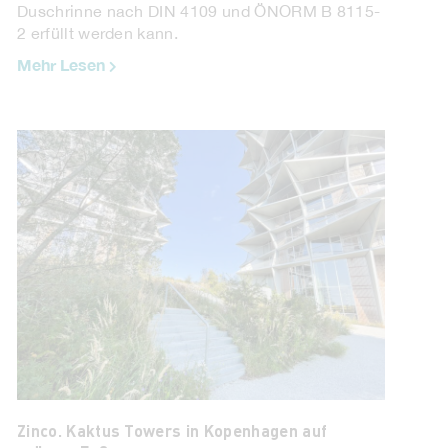
Duschrinne nach DIN 4109 und ÖNORM B 8115-
2 erfüllt werden kann.
Mehr Lesen
Jahn Gewölbebau. Innovative Fertigteilgewölbe.
Mit den Fertigteil-Traversenelementen sparen
Sie auf der Baustelle wertvolle Zeit. Jahn
Gewölbebau garantiert ein besonders schnelles
Arbeiten. Die werkseitig in Grünbach bei ...
Mehr Lesen
Zinco. Kaktus Towers in Kopenhagen auf