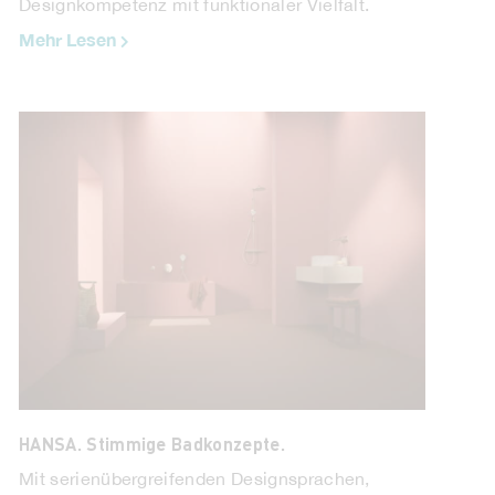
Designkompetenz mit funktionaler Vielfalt.
Mehr Lesen
HANSA. Smarte Armaturen helfen Schulen und
Kindergärten.
Steigende Betriebskosten und Hygienemängel
setzen Schulen unter Druck - aber der Wechsel
zu berührungslosen Armaturen hilft, die Situation
...
Mehr Lesen
HANSA. Stimmige Badkonzepte.
Mit serienübergreifenden Designsprachen,