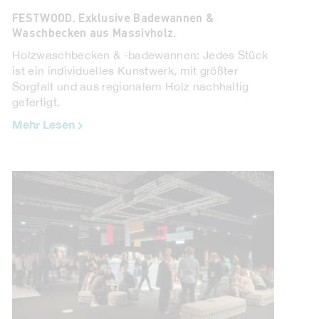
FESTWOOD. Exklusive Badewannen &
Waschbecken aus Massivholz.
Holzwaschbecken & -badewannen: Jedes Stück
HANSA. Was in aller Welt sind SMART-
ist ein individuelles Kunstwerk, mit größter
Armaturen!?
Sorgfalt und aus regionalem Holz nachhaltig
Wir wissen, dass „smart“ ein vager Begriff sein
gefertigt.
kann. Doch beim Angebot von HANSA liegen die
Mehr Lesen
Vorteile auf der Hand. Auch wenn die
Unterschiede ...
Mehr Lesen