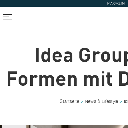
MAGAZIN
ÜBERSICHT
BOOKLET
WERBEN
NEWSFEED
B
Idea Grou
Formen mit D
Id
Startseite
>
News & Lifestyle
>