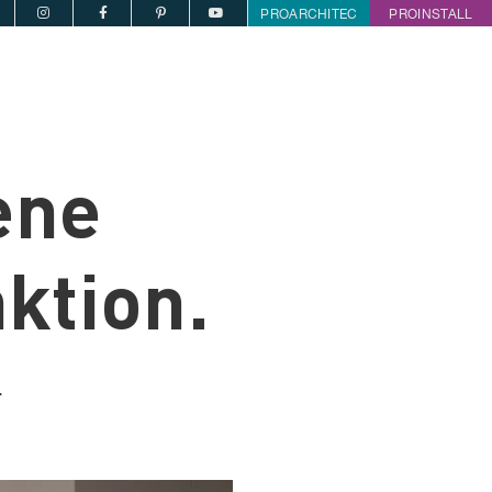
PROARCHITEC
PROINSTALL
ene
ktion.
.