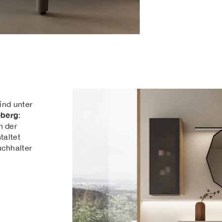
ind unter
eberg
:
n der
taltet
uchhalter