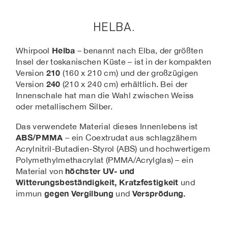
HELBA.
Helba
Whirpool
– benannt nach Elba, der größten
Insel der toskanischen Küste – ist in der kompakten
210
Version
(160 x 210 cm) und der großzügigen
240
Version
(210 x 240 cm) erhältlich. Bei der
Innenschale hat man die Wahl zwischen Weiss
oder metallischem Silber.
Das verwendete Material dieses Innenlebens ist
ABS/PMMA
– ein Coextrudat aus schlagzähem
Acrylnitril-Butadien-Styrol (ABS) und hochwertigem
Polymethylmethacrylat (PMMA/Acrylglas) – ein
höchster UV- und
Material von
Witterungsbeständigkeit, Kratzfestigkeit
und
gegen Vergilbung
Versprödung.
immun
und