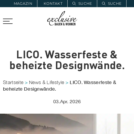
MAGAZIN
KONTAKT
SUCHE
SUCHE
ZUR MERKLISTE
PROARCHITEC
PROINSTALL
LICO. Wasserfeste &
beheizte Designwände.
LICO. Wasserfeste &
Startseite
>
News & Lifestyle
>
beheizte Designwände.
03.Apr. 2026