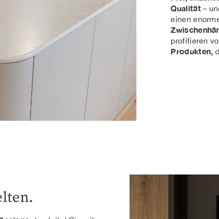
Qualität
– un
einen enorme
Zwischenhän
profitieren v
Produkten,
d
lten.