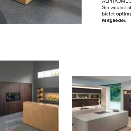
ALPHAOMEGA 
Sie wächst s
optimal
bietet
Mitglieder.