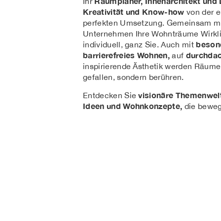
Raumplaner, Innenarchitekt und
Ihr
Kreativität und Know-how
von der e
perfekten Umsetzung. Gemeinsam mit
Unternehmen Ihre Wohnträume Wirkli
beson
individuell, ganz Sie.
Auch mit
barrierefreies Wohnen,
durchdac
auf
inspirierende Ästhetik werden Räume g
gefallen, sondern berühren.
visionäre Themenwel
Entdecken Sie
Ideen und Wohnkonzepte,
die bewegen.​​