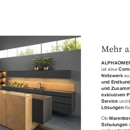
Mehr a
ALPHAOME
Com
ist eine
Netzwerk
au
und Endkund
und Zusamm
exklusiven 
Service
und
Lösungen
für
Warenbes
Ob
Schulungen