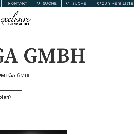
KONTAKT
SUCHE
SUCHE
ZUR MERKLISTE
E
BAUWOHNSERVICE
MEIN PROJEKT
GA GMBH
OMEGA GMBH
olen