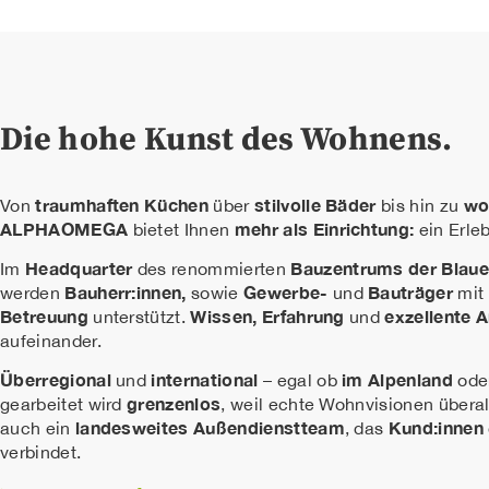
Die hohe Kunst des Wohnens.
traumhaften Küchen
stilvolle Bäder
wo
Von
über
bis hin zu
ALPHAOMEGA
mehr als Einrichtung:
bietet Ihnen
ein Erleb
Headquarter
Bauzentrums der Blau
Im
des renommierten
Bauherr:innen,
Gewerbe-
Bauträger
werden
sowie
und
mit
Betreuung
Wissen, Erfahrung
exzellente 
unterstützt.
und
aufeinander.
Überregional
international
im Alpenland
und
– egal ob
ode
grenzenlos
gearbeitet wird
, weil echte Wohnvisionen überall
landesweites Außendienstteam
Kund:innen
auch ein
, das
verbindet.