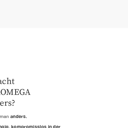
acht
AOMEGA
ers?
anders.
t man
ngig, kompromisslos in der