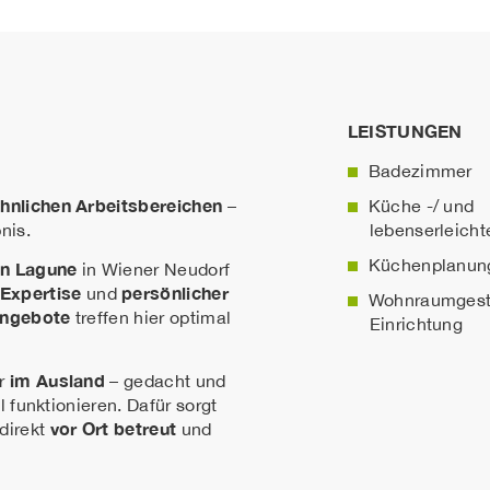
LEISTUNGEN
Badezimmer
hnlichen Arbeitsbereichen
–
Küche -/ und
nis.
lebenserleich
Küchenplanun
en Lagune
in Wiener Neudorf
Expertise
persönlicher
und
Wohnraumgesta
Angebote
treffen hier optimal
Einrichtung
im Ausland
r
– gedacht und
 funktionieren. Dafür sorgt
vor Ort betreut
direkt
und