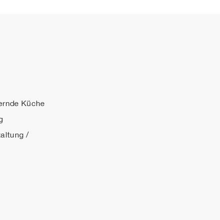
ternde Küche
g
ltung /