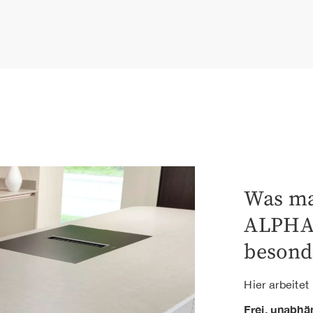
Was m
ALPH
besond
Hier arbeite
Frei, unabhä