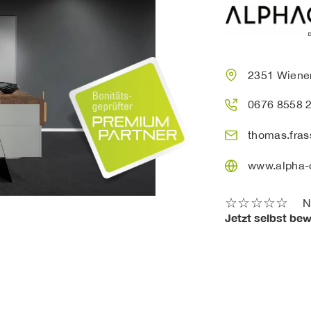
2351 Wiener
0676 8558 
thomas.fras
www.alpha-
☆
☆
☆
☆
☆
N
Jetzt selbst be