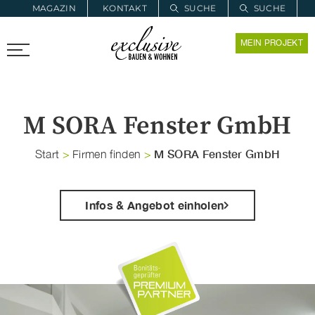
MAGAZIN
KONTAKT
SUCHE
SUCHE
ZUR MERKLISTE
MEIN PROJEKT
PROARCHITEC
PROINSTALL
M SORA Fenster GmbH
M SORA Fenster GmbH
Start
>
Firmen finden
>
Infos & Angebot einholen