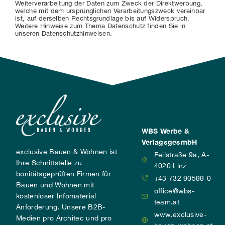
Weiterverarbeitung der Daten zum Zweck der Direktwerbung,
welche mit dem ursprünglichen Verarbeitungszweck vereinbar
ist, auf derselben Rechtsgrundlage bis auf Widerspruch.
Weitere Hinweise zum Thema Datenschutz finden Sie in
unseren Datenschutzhinweisen.
WBS Werbe &
VerlagsgesmbH
exclusive Bauen & Wohnen ist
Feilstraße 9a, A-
Ihre Schnittstelle zu
4020 Linz
bonitätsgeprüften Firmen für
+43 732 90599-0
Bauen und Wohnen mit
office@wbs-
kostenloser Infomaterial
team.at
Anforderung. Unsere B2B-
www.exclusive-
Medien pro Architec und pro