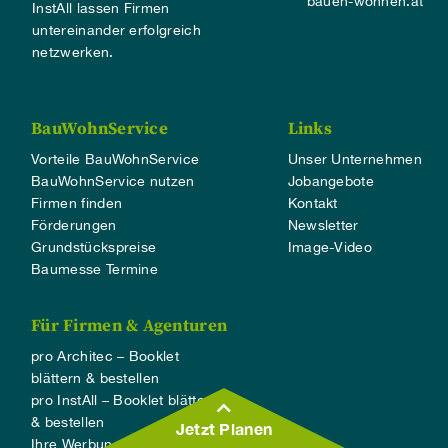
bauen-wohnen.at
InstAll lassen Firmen
untereinander erfolgreich
netzwerken.
BauWohnService
Links
Vorteile BauWohnService
Unser Unternehmen
BauWohnService nutzen
Jobangebote
Firmen finden
Kontakt
Förderungen
Newsletter
Grundstückspreise
Image-Video
Baumesse Termine
Für Firmen & Agenturen
pro Architec – Booklet
blättern & bestellen
pro InstAll – Booklet blättern
& bestellen
Jetzt Planen
Ihre Werbung B2C