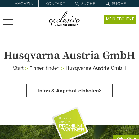
MAGAZIN
KONTAKT
SUCHE
SUCHE
ZUR MERKLISTE
MEIN PROJEKT
PROARCHITEC
PROINSTALL
Husqvarna Austria GmbH
Husqvarna Austria GmbH
Start
>
Firmen finden
>
Infos & Angebot einholen
ZENTRALE