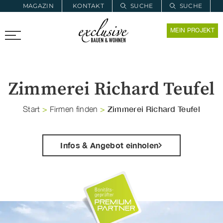
MAGAZIN
KONTAKT
SUCHE
SUCHE
ZUR MERKLISTE
MEIN PROJEKT
PROARCHITEC
PROINSTALL
Zimmerei Richard Teufel
Zimmerei Richard Teufel
Start
>
Firmen finden
>
Infos & Angebot einholen