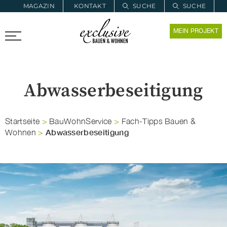
MAGAZIN
KONTAKT
SUCHE
SUCHE
ZUR MERKLISTE
MEIN PROJEKT
PROARCHITEC
PROINSTALL
Abwasserbeseitigung
Startseite
>
BauWohnService
>
Fach-Tipps Bauen &
Abwasserbeseitigung
Wohnen
>