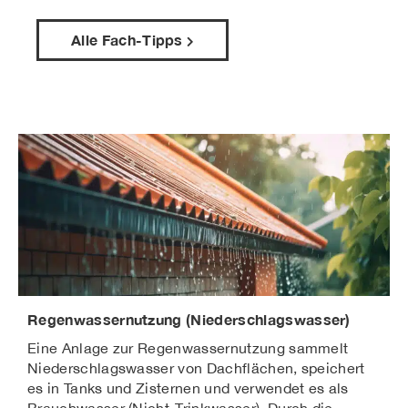
über die zulässige Entsorgung.
Schlammfaulung, Schmutzwasser,
Eine individuelle Planung durch einen
Vorteile:
Trennsystem
Fachbetrieb oder einen Entwässerungsplaner
Alle Fach-Tipps
geringer Energieverbrauch
ist empfehlenswert.
ökologisch
langlebig
Nachteile:
größerer Flächenbedarf
Regenwassernutzung (Niederschlagswasser)
Eine Anlage zur Regenwassernutzung sammelt
Niederschlagswasser von Dachflächen, speichert
es in Tanks und Zisternen und verwendet es als