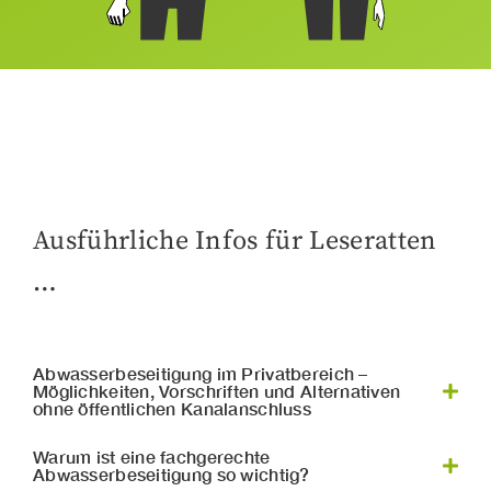
Ausführliche Infos für Leseratten
…
Abwasserbeseitigung im Privatbereich –
Möglichkeiten, Vorschriften und Alternativen
ohne öffentlichen Kanalanschluss
Abwasserbeseitigung im Privatbereich
Die
Warum ist eine fachgerechte
Abwasserbeseitigung so wichtig?
gehört zu den wichtigsten Themen beim