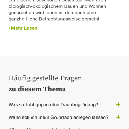
biologisch-ökologischem Bauen und Wohnen
gesprochen wird, dann ist demnach eine
ganzheitliche Betrachtungsweise gemeint.
Mehr Lesen
Häufig gestellte Fragen
zu diesem Thema
Was spricht gegen eine Dachbegrünung?
Ein Gründach hat gegenüber einen Graudach
Wann soll ich mein Gründach anlegen lassen?
(herkömmliches, nichtbegrüntes Dach) den
Nachteil, dass die Dachkonstruktion einer viel
Die beste Zeit um mein Dach mit einer