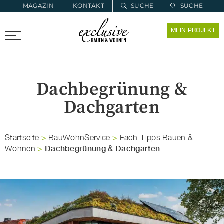
MAGAZIN
KONTAKT
SUCHE
SUCHE
ZUR MERKLISTE
MEIN PROJEKT
PROARCHITEC
PROINSTALL
Dachbegrünung &
Dachgarten
Startseite
>
BauWohnService
>
Fach-Tipps Bauen &
Dachbegrünung & Dachgarten
Wohnen
>