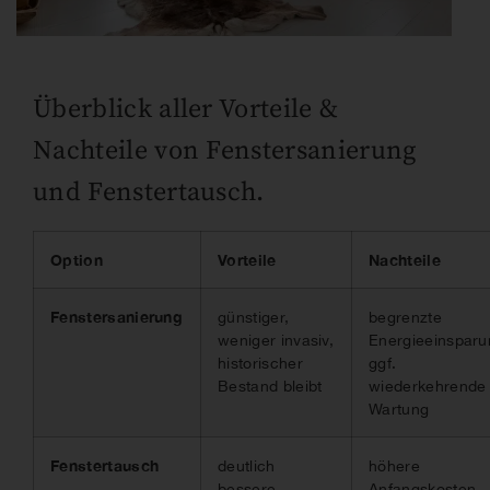
Überblick aller Vorteile &
Nachteile von Fenstersanierung
und Fenstertausch.
Option
Vorteile
Nachteile
Fenstersanierung
günstiger,
begrenzte
weniger invasiv,
Energieeinsparu
historischer
ggf.
Bestand bleibt
wiederkehrende
Wartung
Fenstertausch
deutlich
höhere
bessere
Anfangskosten,