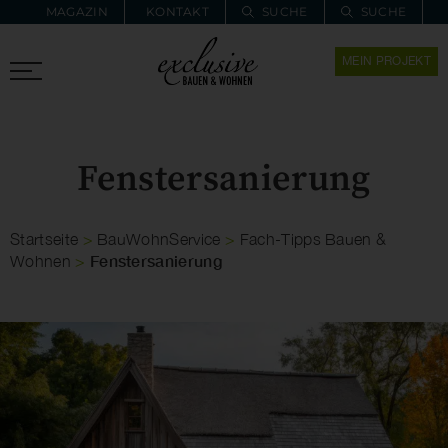
MAGAZIN
KONTAKT
SUCHE
SUCHE
ZUR MERKLISTE
MEIN PROJEKT
PROARCHITEC
PROINSTALL
Fenstersanierung
Startseite
>
BauWohnService
>
Fach-Tipps Bauen &
Fenstersanierung
Wohnen
>