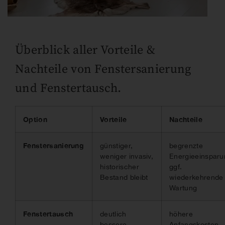
Überblick aller Vorteile &
Nachteile von Fenstersanierung
und Fenstertausch.
Option
Vorteile
Nachteile
Fenstersanierung
günstiger,
begrenzte
weniger invasiv,
Energieeinsparu
historischer
ggf.
Bestand bleibt
wiederkehrende
Wartung
Fenstertausch
deutlich
höhere
bessere
Anfangskosten,