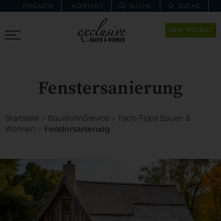
MAGAZIN
KONTAKT
SUCHE
SUCHE
ZUR MERKLISTE
MEIN PROJEKT
PROARCHITEC
PROINSTALL
Fenstersanierung
Startseite
>
BauWohnService
>
Fach-Tipps Bauen &
Fenstersanierung
Wohnen
>