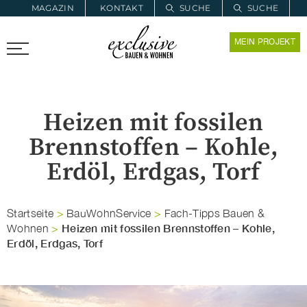
MAGAZIN
KONTAKT
SUCHE
SUCHE
ZUR MERKLISTE
MEIN PROJEKT
PROARCHITEC
PROINSTALL
Heizen mit fossilen
Brennstoffen – Kohle,
Erdöl, Erdgas, Torf
Startseite
>
BauWohnService
>
Fach-Tipps Bauen &
Heizen mit fossilen Brennstoffen – Kohle,
Wohnen
>
Erdöl, Erdgas, Torf