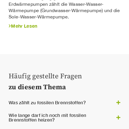
Erdwärmepumpen zählt die Wasser-Wasser-
Wärmepumpe (Grundwasser-Wärmepumpe) und die
Sole-Wasser-Wärmepumpe.
Mehr Lesen
Häufig gestellte Fragen
zu diesem Thema
Was zählt zu fossilen Brennstoffen?
Kohle und
Zu den fossilen Brennstoffen zählen
Wie lange darf ich noch mit fossilen
Brennstoffen heizen?
Koks, Steinkohle, Braunkohle, Torf, Erdöl,
Erdgas und Methanhydrate
. Diese haben