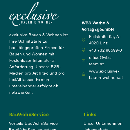
WBS Werbe &
VerlagsgesmbH
exclusive Bauen & Wohnen ist
Feilstraße 9a, A-
Ihre Schnittstelle zu
4020 Linz
bonitätsgeprüften Firmen für
+43 732 90599-0
Bauen und Wohnen mit
office@wbs-
kostenloser Infomaterial
team.at
Anforderung. Unsere B2B-
www.exclusive-
Medien pro Architec und pro
bauen-wohnen.at
InstAll lassen Firmen
untereinander erfolgreich
netzwerken.
BauWohnService
Links
Vorteile BauWohnService
Unser Unternehmen
BauWohnService nutzen
Jobangebote