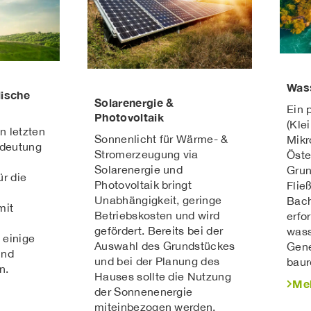
Wass
lische
Solarenergie &
Ein 
Photovoltaik
(Kle
n letzten
Sonnenlicht für Wärme- &
Mikr
edeutung
Stromerzeugung via
Öste
Solarenergie und
Grun
r die
Photovoltaik bringt
Flie
Unabhängigkeit, geringe
Bach
mit
Betriebskosten und wird
erfo
gefördert. Bereits bei der
wass
 einige
Auswahl des Grundstückes
Gene
und
und bei der Planung des
baur
n.
Hauses sollte die Nutzung
Me
der Sonnenenergie
miteinbezogen werden.