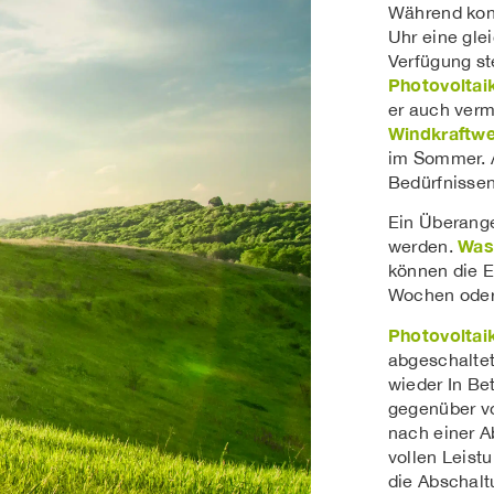
Während konv
Uhr eine gle
Verfügung ste
Photovoltai
er auch verm
Windkraftw
im Sommer. 
Bedürfnisse
Ein Überang
Was
werden.
können die 
Wochen oder
Photovoltai
abgeschaltet
wieder In Bet
gegenüber v
nach einer A
vollen Leist
die Abschal