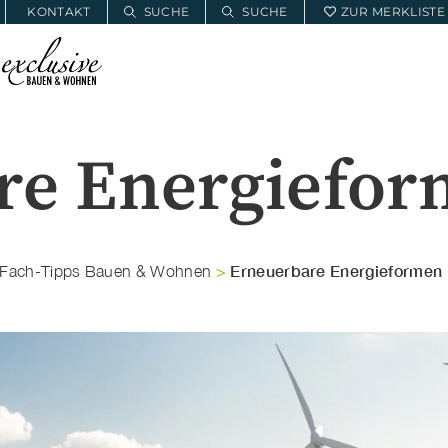
KONTAKT
SUCHE
SUCHE
ZUR MERKLISTE
E
BAUWOHNSERVICE
MEIN PROJEKT
re Energiefo
Erneuerbare Energieformen
Fach-Tipps Bauen & Wohnen
>