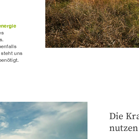
nergie
es
s.
benfalls
 steht uns
enötigt.
Die Kr
nutzen