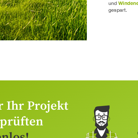
Windene
und
gespart.
r Ihr Projekt
eprüften
nlos!