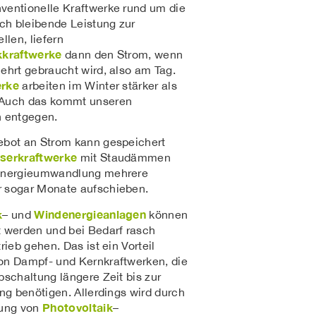
entionelle Kraftwerke rund um die
ich bleibende Leistung zur
llen, liefern
kkraftwerke
dann den Strom, wenn
ehrt gebraucht wird, also am Tag.
erke
arbeiten im Winter stärker als
Auch das kommt unseren
n entgegen.
ebot an Strom kann gespeichert
serkraftwerke
mit Staudämmen
Energieumwandlung mehrere
 sogar Monate aufschieben.
k
Windenergieanlagen
– und
können
 werden und bei Bedarf rasch
rieb gehen. Das ist ein Vorteil
on Dampf- und Kernkraftwerken, die
bschaltung längere Zeit bis zur
ung benötigen. Allerdings wird durch
Photovoltaik
tung von
–