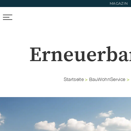
MAGAZIN
FIRMEN FINDEN
TRENDS & FOTOS
NEWS & LIFESTYL
Erneuerba
Startseite
>
BauWohnService
>