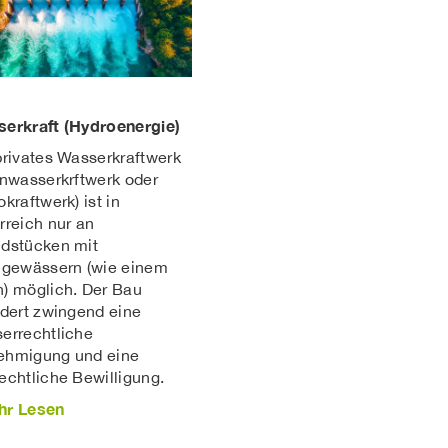
erkraft (Hydroenergie)
privates Wasserkraftwerk
inwasserkrftwerk oder
okraftwerk) ist in
rreich nur an
dstücken mit
ßgewässern (wie einem
) möglich. Der Bau
rdert zwingend eine
errechtliche
hmigung und eine
echtliche Bewilligung.
hr Lesen