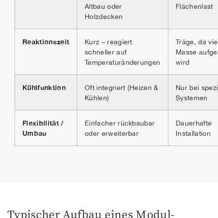
Altbau oder
Flächenlast
Holzdecken
Reaktionszeit
Kurz – reagiert
Träge, da vie
schneller auf
Masse aufge
Temperaturänderungen
wird
Kühlfunktion
Oft integriert (Heizen &
Nur bei spezi
Kühlen)
Systemen
Flexibilität /
Einfacher rückbaubar
Dauerhafte
Umbau
oder erweiterbar
Installation
Typischer Aufbau eines Modul-