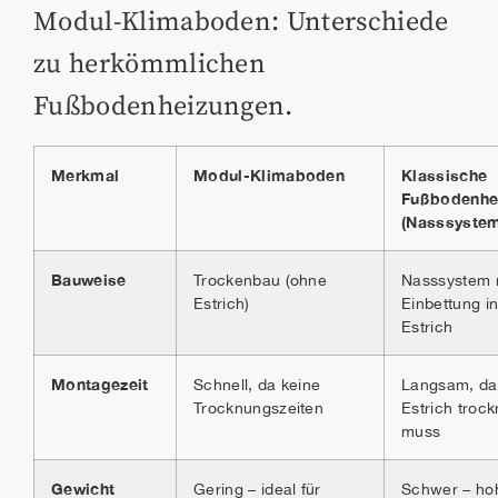
Modul-Klimaboden: Unterschiede
zu herkömmlichen
Fußbodenheizungen.
Merkmal
Modul-Klimaboden
Klassische
Fußbodenhe
(Nasssystem
Bauweise
Trockenbau (ohne
Nasssystem 
Estrich)
Einbettung i
Estrich
Montagezeit
Schnell, da keine
Langsam, da
Trocknungszeiten
Estrich troc
muss
Gewicht
Gering – ideal für
Schwer – ho