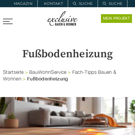
MAGAZIN
KONTAKT
SUCHE
SUCHE
ZUR MERKLISTE
MEIN PROJEKT
PROARCHITEC
PROINSTALL
Fußbodenheizung
Startseite
>
BauWohnService
>
Fach-Tipps Bauen &
Fußbodenheizung
Wohnen
>