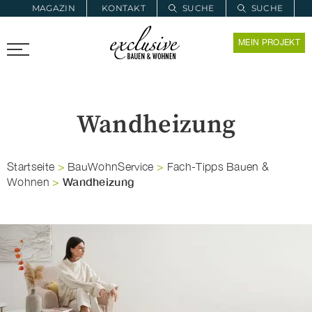
MAGAZIN
KONTAKT
SUCHE
SUCHE
ZUR MERKLISTE
MEIN PROJEKT
PROARCHITEC
PROINSTALL
Wandheizung
Startseite
>
BauWohnService
>
Fach-Tipps Bauen &
Wandheizung
Wohnen
>