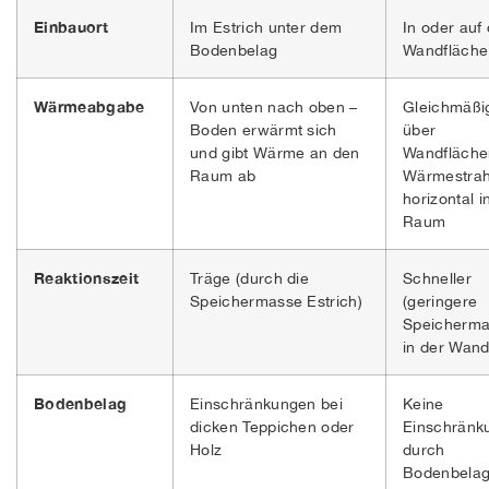
Einbauort
Im Estrich unter dem
In oder auf
Bodenbelag
Wandfläche
Wärmeabgabe
Von unten nach oben –
Gleichmäßi
Boden erwärmt sich
über
und gibt Wärme an den
Wandfläche
Raum ab
Wärmestrah
horizontal i
Raum
Reaktionszeit
Träge (durch die
Schneller
Speichermasse Estrich)
(geringere
Speicherm
in der Wand
Bodenbelag
Einschränkungen bei
Keine
dicken Teppichen oder
Einschränk
Holz
durch
Bodenbela