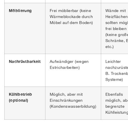
Möblierung
Frei möblierbar (keine
Wände mit
Wärmeblockade durch
Heizflächen
Möbel auf dem Boden)
sollten mögl
frei bleiben
(keine groß
Schränke, B
etc.)
Nachrüstbarkeit
Aufwändiger (wegen
Leichter
Estricharbeiten)
nachzurüste
B. Trocken
Systeme)
Kühlbetrieb
Möglich, aber mit
Ebenfalls
(optional)
Einschränkungen
möglich, ab
(Kondenswasserbildung)
begrenzte
Kühlleistun