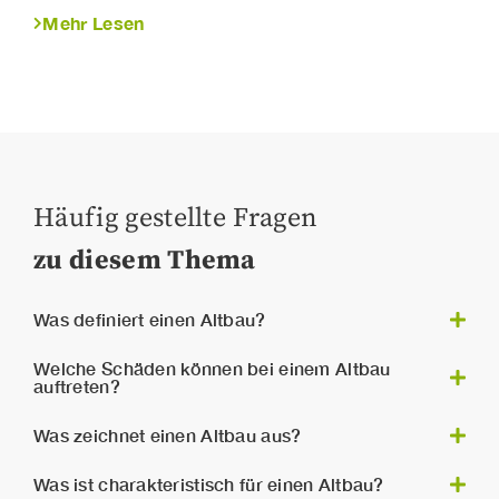
Mehr Lesen
Häufig gestellte Fragen
zu diesem Thema
Was definiert einen Altbau?
über 100
Als Altbau gilt ein Wohnhaus das
Welche Schäden können bei einem Altbau
auftreten?
Jahre
Raumhöhe mehr als
alt ist und dessen
2,5 Meter
beträgt. Wohnen in historischer
Bei einem Altbau können Bauschäden, wie
Was zeichnet einen Altbau aus?
Bausubstanz hat eine besondere Qualität,
feuchtes Mauerwerk
morsche Deckenbalken
,
wenn das alte Gebäude den heutigen
undichtes Dach
oder ein
Einige Merkmale die einen Altbau auszeichnen
auftreten. Diese
Was ist charakteristisch für einen Altbau?
Anforderungen an Komfort und Sicherheit