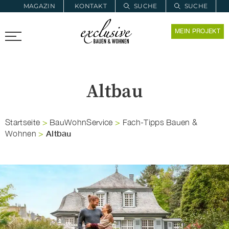
MAGAZIN
KONTAKT
SUCHE
SUCHE
ZUR MERKLISTE
MEIN PROJEKT
PROARCHITEC
PROINSTALL
Altbau
Startseite
>
BauWohnService
>
Fach-Tipps Bauen &
Altbau
Wohnen
>