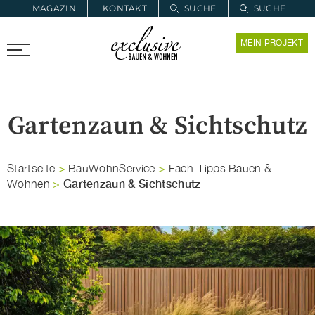
MAGAZIN
KONTAKT
SUCHE
SUCHE
ZUR MERKLISTE
MEIN PROJEKT
PROARCHITEC
PROINSTALL
Gartenzaun & Sichtschutz
Startseite
>
BauWohnService
>
Fach-Tipps Bauen &
Gartenzaun & Sichtschutz
Wohnen
>