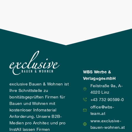
Wenn ich den Zaun noch richtig in Szene setze,
überzeugt dieser nicht nur durch seine
Funktionen, sondern schmeichelt Haus und
Umgebung auch durch seine Ausführung.
WBS Werbe &
VerlagsgesmbH
exclusive Bauen & Wohnen ist
Feilstraße 9a, A-
Ihre Schnittstelle zu
4020 Linz
bonitätsgeprüften Firmen für
+43 732 90599-0
Bauen und Wohnen mit
office@wbs-
kostenloser Infomaterial
team.at
Anforderung. Unsere B2B-
www.exclusive-
Medien pro Architec und pro
bauen-wohnen.at
InstAll lassen Firmen