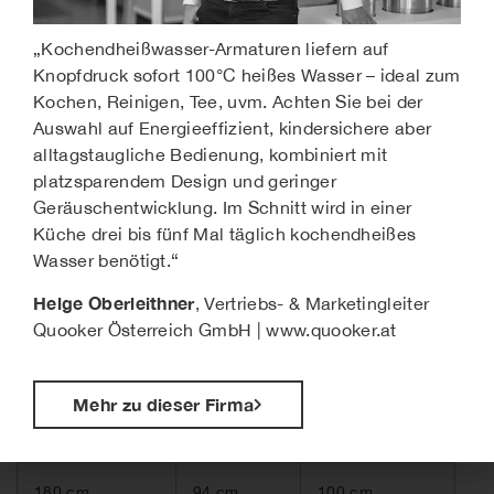
„Kochendheißwasser-Armaturen liefern auf
Körpergröße
Kochfeld
Arbeitshöhe
Knopfdruck sofort 100°C heißes Wasser – ideal zum
Kochen, Reinigen, Tee, uvm. Achten Sie bei der
155 cm
79 cm
85 cm
Auswahl auf Energieeffizient, kindersichere aber
alltagstaugliche Bedienung, kombiniert mit
platzsparendem Design und geringer
160 cm
84 cm
90 cm
Geräuschentwicklung. Im Schnitt wird in einer
Küche drei bis fünf Mal täglich kochendheißes
Wasser benötigt.“
165 cm
87 cm
93 cm
Helge Oberleithner
, Vertriebs- & Marketingleiter
Quooker Österreich GmbH | www.quooker.at
170 cm
89 cm
95 cm
Mehr zu dieser Firma
175 cm
91 cm
97 cm
180 cm
94 cm
100 cm