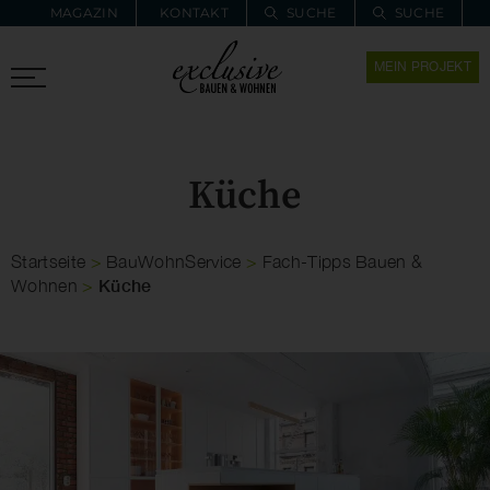
MAGAZIN
KONTAKT
SUCHE
SUCHE
ZUR MERKLISTE
MEIN PROJEKT
PROARCHITEC
PROINSTALL
Küche
Startseite
>
BauWohnService
>
Fach-Tipps Bauen &
Küche
Wohnen
>