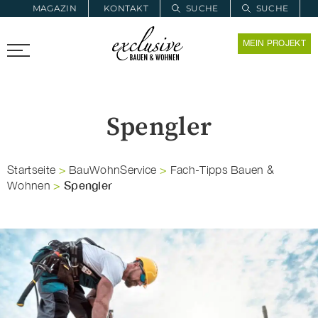
MAGAZIN
KONTAKT
SUCHE
SUCHE
ZUR MERKLISTE
MEIN PROJEKT
PROARCHITEC
PROINSTALL
Spengler
Startseite
>
BauWohnService
>
Fach-Tipps Bauen &
Spengler
Wohnen
>