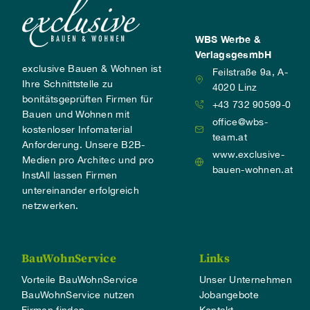
WBS Werbe &
VerlagsgesmbH
exclusive Bauen & Wohnen ist
Feilstraße 9a, A-
Ihre Schnittstelle zu
4020 Linz
bonitätsgeprüften Firmen für
+43 732 90599-0
Bauen und Wohnen mit
office@wbs-
kostenloser Infomaterial
team.at
Anforderung. Unsere B2B-
www.exclusive-
Medien pro Architec und pro
bauen-wohnen.at
InstAll lassen Firmen
untereinander erfolgreich
netzwerken.
BauWohnService
Links
Vorteile BauWohnService
Unser Unternehmen
BauWohnService nutzen
Jobangebote
Firmen finden
Kontakt