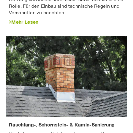
Zusätzlich verbessert sie die Optik des Daches
Rolle. Für den Einbau sind technische Regeln und
erheblich.
Vorschriften zu beachten.
Attika- und Mauerabdeckungen
Mehr Lesen
Flachdächer benötigen perfekt ausgeführte
Attikaabdeckungen.
Sie verhindern:
eindringendes Wasser
Feuchtigkeitsschäden
Frostsprengungen
Algenbildung
Auch Mauerabdeckungen schützen
Gartenmauern dauerhaft.
Fensterbänke
Metallfensterbänke sorgen für:
Rauchfang-, Schornstein- & Kamin-Sanierung
sichere Wasserableitung
Schutz der Fassade