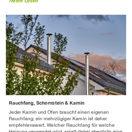
Mehr Lesen
modernes Design
recycelbar
hohe Gestaltungsfreiheit
Beliebte Materialien:
Aluminium
Kupfer
Titanzink
Edelstahl
Cortenstahl
Kaminverkleidungen
Eine Kaminverkleidung schützt den
Schornstein dauerhaft vor:
Frost
Rauchfang, Schornstein & Kamin
Regen
UV-Strahlung
Jeder Kamin und Ofen braucht einen eigenen
Schlagregen
Rauchfang; ein mehrzügiger Kamin ist daher
Rissbildung
empfehlenswert. Welcher Rauchfang für welche
Heizung verwendet wird, spielt dabei ebenfalls eine