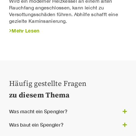
Wird ein moderner Heizkessel an einem alten
lange Lebensdauer
Rauchfang angeschlossen, kann leicht zu
modernes Erscheinungsbild
Versottungsschäden führen. Abhilfe schafft eine
Schneeschutzsysteme
gezielte Kaminsanierung.
Mehr Lesen
In schneereichen Regionen gehören dazu:
Schneefanggitter
Schneestopper
Schneehaken
Lawinenschutz
Dachtrittsysteme
Sicherheitslaufstege
Häufig gestellte Fragen
Sie erhöhen die Sicherheit erheblich.
zu diesem Thema
Was macht ein Spengler?
Arbeiten rund um das
Ein Spengler ist für
Was baut ein Spengler?
Dach und der Fassade
zuständig. Spengler