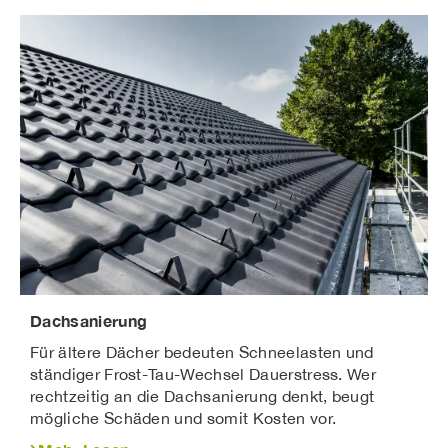
ausgezeichnete Dichtigkeit
Gebäudepflege, Werterhalt Immobilie.
attraktiver Preis-Leistung
Beliebte Systeme:
Stehfalzdeckung
Doppelstehfalz
Winkelfalz
Leistendeckung
Trapezblech
Profilblech
Aluminiumdächer
Kupferdächer
Titanzinkdächer
Fassadenverkleidungen
Metallfassaden liegen im Trend.
Dachsanierung
Vorteile:
Für ältere Dächer bedeuten Schneelasten und
ständiger Frost-Tau-Wechsel Dauerstress. Wer
langlebig
rechtzeitig an die Dachsanierung denkt, beugt
wartungsarm
mögliche Schäden und somit Kosten vor.
wetterfest