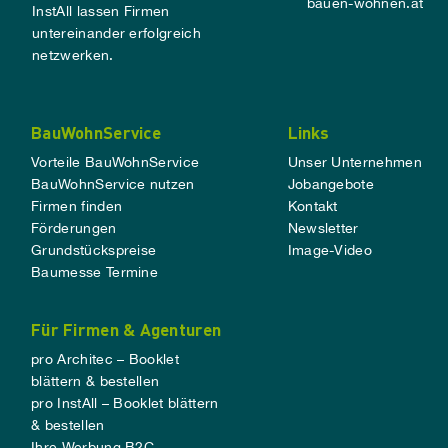
bauen-wohnen.at
InstAll lassen Firmen
untereinander erfolgreich
netzwerken.
BauWohnService
Links
Vorteile BauWohnService
Unser Unternehmen
BauWohnService nutzen
Jobangebote
Firmen finden
Kontakt
Förderungen
Newsletter
Grundstückspreise
Image-Video
Baumesse Termine
Für Firmen & Agenturen
pro Architec – Booklet
blättern & bestellen
pro InstAll – Booklet blättern
& bestellen
Ihre Werbung B2C