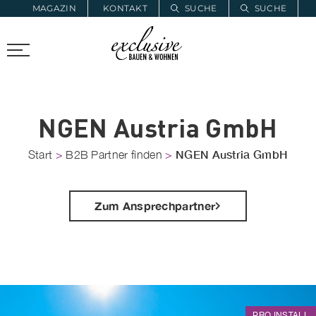
MAGAZIN
KONTAKT
SUCHE
SUCHE
ZUR MERKLISTE
PROARCHITEC
PROINSTALL
NGEN Austria GmbH
NGEN Austria GmbH
Start
>
B2B Partner finden
>
Zum Ansprechpartner
PRO INSTALL