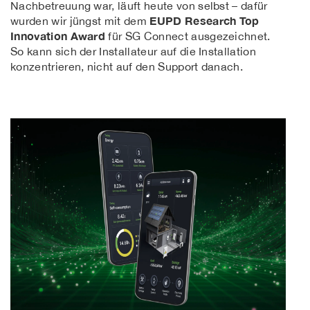
Nachbetreuung war, läuft heute von selbst – dafür
EUPD Research Top
wurden wir jüngst mit dem
Innovation Award
für SG Connect ausgezeichnet.
So kann sich der Installateur auf die Installation
konzentrieren, nicht auf den Support danach.