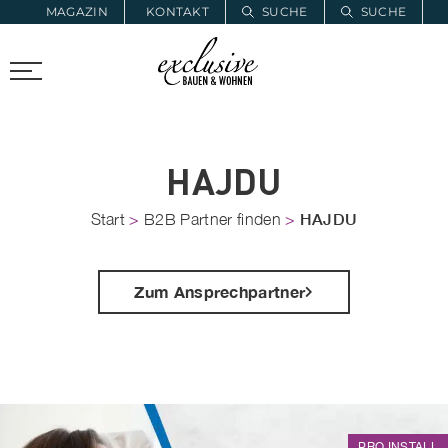
MAGAZIN
KONTAKT
SUCHE
SUCHE
ZUR MERKLISTE
PROARCHITEC
PROINSTALL
HAJDU
HAJDU
Start
>
B2B Partner finden
>
Zum Ansprechpartner
PRO INSTALL