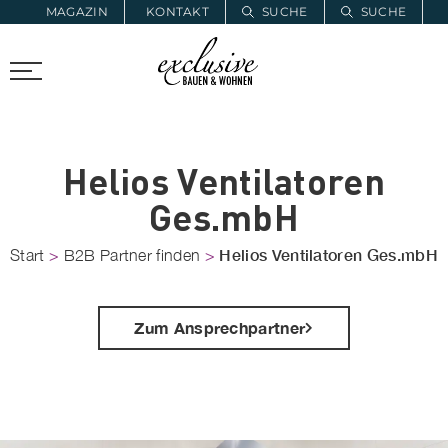
MAGAZIN
KONTAKT
SUCHE
SUCHE
ZUR MERKLISTE
PROARCHITEC
PROINSTALL
Helios Ventilatoren
Ges.mbH
Helios Ventilatoren Ges.mbH
Start
>
B2B Partner finden
>
Zum Ansprechpartner