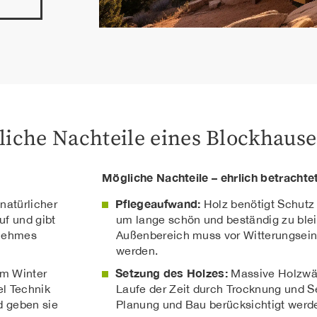
liche Nachteile eines Blockhause
Mögliche Nachteile – ehrlich betrachte
Pflegeaufwand:
natürlicher
Holz benötigt Schutz
uf und gibt
um lange schön und beständig zu blei
enehmes
Außenbereich muss vor Witterungsein
werden.
Setzung des Holzes:
im Winter
Massive Holzwän
l Technik
Laufe der Zeit durch Trocknung und S
d geben sie
Planung und Bau berücksichtigt werd