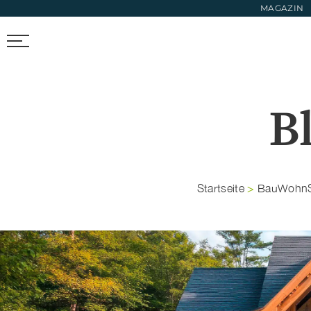
MAGAZIN
FIRMEN FINDEN
TRENDS & FOTOS
NEWS & LIFESTYL
B
Startseite
>
BauWohnS