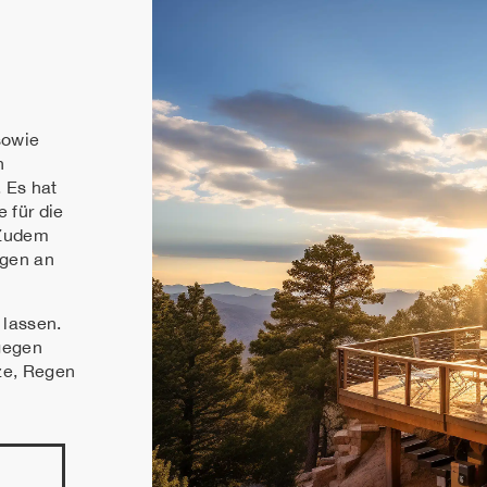
sowie
n
. Es hat
e für die
 Zudem
ngen an
 lassen.
 gegen
tze, Regen