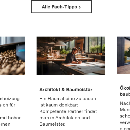
Alle Fach-Tipps
Öko
s
Architekt & Baumeister
baub
tsheizung
Ein Haus alleine zu bauen
Nachh
sich für
ist kaum denkbar;
Mun
Kompetente Partner findet
scho
mit hoher
man in Architekten und
verw
ernen
Baumeister.
eige