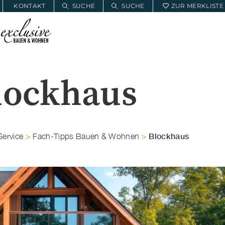
KONTAKT
SUCHE
SUCHE
ZUR MERKLISTE
E
BAUWOHNSERVICE
MEIN PROJEKT
lockhaus
Blockhaus
ervice
>
Fach-Tipps Bauen & Wohnen
>