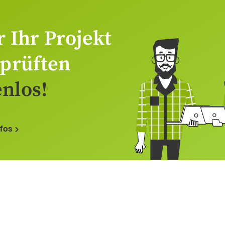
r Ihr Projekt
eprüften
nlos!
nfos