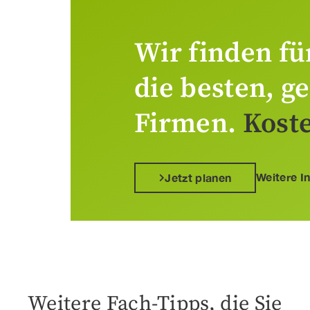
Wir finden fü
die besten, g
Firmen.
Koste
Weitere I
Jetzt planen
Weitere Fach-Tipps, die Sie