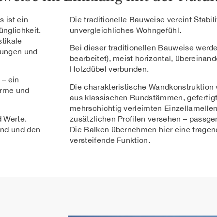
 ist ein
Die traditionelle Bauweise vereint Stabili
nglichkeit.
unvergleichliches Wohngefühl.
stikale
Bei dieser traditionellen Bauweise wer
rungen und
bearbeitet), meist horizontal, übereinan
Holzdübel verbunden.
 – ein
Die charakteristische Wandkonstruktion
ärme und
aus klassischen Rundstämmen, gefertigt
mehrschichtig verleimten Einzellamelle
d Werte.
zusätzlichen Profilen versehen – passg
and und den
Die Balken übernehmen hier eine tragen
versteifende Funktion.