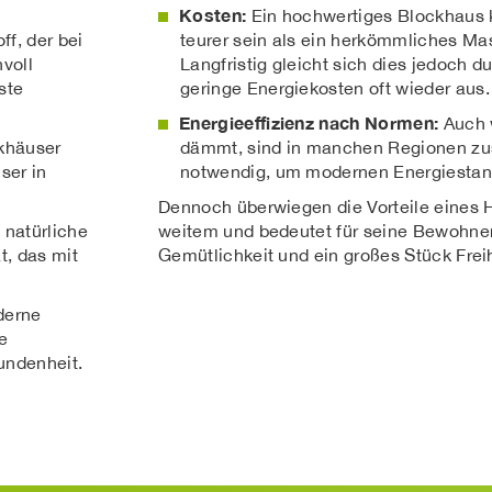
Kosten:
Ein hochwertiges Blockhaus 
f, der bei
teurer sein als ein herkömmliches Mas
voll
Langfristig gleicht sich dies jedoch d
ste
geringe Energiekosten oft wieder aus.
Energieeffizienz nach Normen:
Auch 
ckhäuser
dämmt, sind in manchen Regionen z
ser in
notwendig, um modernen Energiestan
Dennoch überwiegen die Vorteile eines 
 natürliche
weitem und bedeutet für seine Bewohne
t, das mit
Gemütlichkeit und ein großes Stück Freih
derne
e
undenheit.