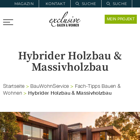
MAGAZIN
KONTAKT
SUCHE
SUCHE
ZUR MERKLISTE
MEIN PROJEKT
PROARCHITEC
PROINSTALL
Hybrider Holzbau &
Massivholzbau
Startseite
>
BauWohnService
>
Fach-Tipps Bauen &
Hybrider Holzbau & Massivholzbau
Wohnen
>