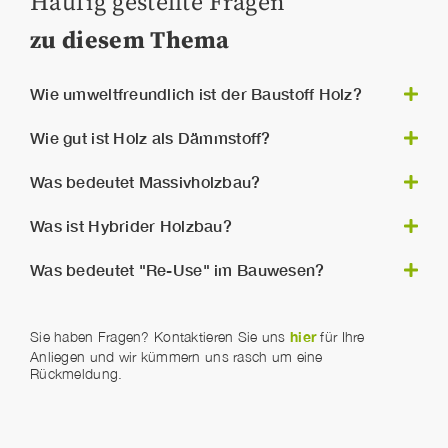
Häufig gestellte Fragen
zu diesem Thema
Wie umweltfreundlich ist der Baustoff Holz?
nachwachsender Rohstoff
Holz ist ein
, der
Wie gut ist Holz als Dämmstoff?
Kohlenstoffdioxid bindet. Er verbraucht äußerst
guter Dämmstoff
wenig Energie bei seiner Bereitstellung.
Holz ist ein sehr
und
Was bedeutet Massivholzbau?
speichert die Wärme sehr lange
. Der hohe
Luftanteil im interzellularen Gewebe ist für
Der Massivholzbau unterscheidet sich von den
Was ist Hybrider Holzbau?
diese Dämmwirkung verantwortlich.
anderen Holzbauweisen, wie dem reinen
Vorteile
Skelett- oder dem Holzrahmenbau durch einen
Der Hybride Holzbau verbindet die
Was bedeutet "Re-Use" im Bauwesen?
massiven
aller bekannten Holzbautechniken
durchgehenden Elementaufbau
,
, was von
.
Holz
Architekten und Statikern sehr geschätzt wird.
Der wertvolle Rohstoff
wird so seiner
Wiederverwertung zugeführt
. Damit wird Holz
Sie haben Fragen? Kontaktieren Sie uns
hier
für Ihre
mit dem Ende seines Lebenszyklus nicht mehr
Anliegen und wir kümmern uns rasch um eine
Rückmeldung.
thermisch verwertet, sondern wird
wiederverwertet.