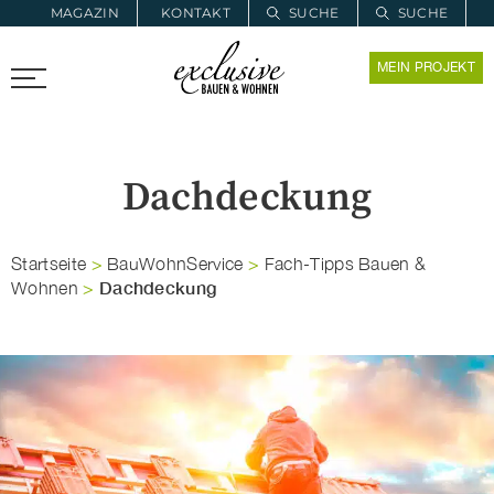
MAGAZIN
KONTAKT
SUCHE
SUCHE
ZUR MERKLISTE
MEIN PROJEKT
PROARCHITEC
PROINSTALL
Dachdeckung
Startseite
>
BauWohnService
>
Fach-Tipps Bauen &
Dachdeckung
Wohnen
>