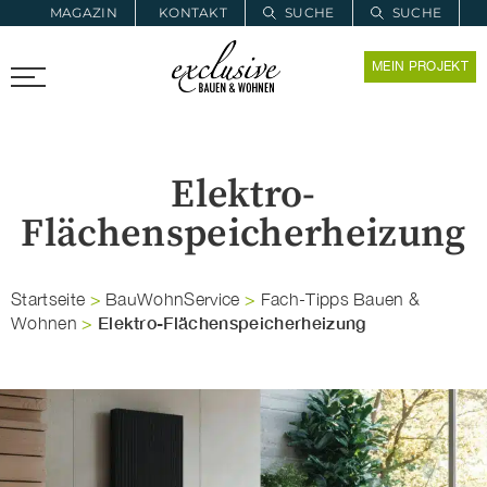
MAGAZIN
KONTAKT
SUCHE
SUCHE
ZUR MERKLISTE
MEIN PROJEKT
PROARCHITEC
PROINSTALL
Elektro-
Flächenspeicherheizung
Startseite
>
BauWohnService
>
Fach-Tipps Bauen &
Elektro-Flächenspeicherheizung
Wohnen
>